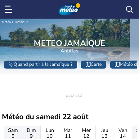
Météo
Jamaïque
METEO JAMAÏQUE
Antilles
Quand partir à la Jamaïque ?
Carte
Météo
de
Météo du
samedi 22 août
Sam
Dim
Lun
Mar
Mer
Jeu
Ven
8
9
10
11
12
13
14