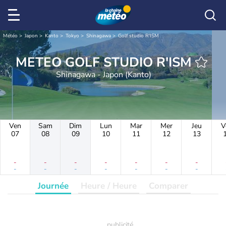
Météo
Japon
Kanto
Tokyo
Shinagawa
Golf studio R'ISM
METEO GOLF STUDIO R'ISM
Shinagawa - Japon (Kanto)
Ven
Sam
Dim
Lun
Mar
Mer
Jeu
V
07
08
09
10
11
12
13
-
-
-
-
-
-
-
-
-
-
-
-
-
-
Journée
Heure / Heure
Comparer