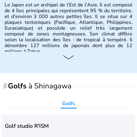
Le Japon est un archipel de l'Est de l'Asie. Il est composé
de 4 îles principales qui représentent 95 % du territoire,
et d'environ 3 000 autres petites îles. Il se situe sur 4
plaques tectoniques (Pacifique, Atlantique, Philippines,
Eurasiatique) et possède un relief très largement
composé de zones montagneuses. Son climat diffère
selon la localisation des îles : de tropical à tempéré. Il
dénombre 127 millions de japonais dont plus de 12
millions à Tokyo.
Histoire et administration
Il semblerait que le Japon ait été fondé au VIIe siècle
avant J.C par l'empereur Jimmu. Ce n'est qu'à partir du
Golfs
à Shinagawa
XVIème siècle que le pays commence à s'ouvrir aux
commerçants européens, pour ensuite renoncer à toute
relation avec l'étranger pendant plus de 200 ans. Il se
Golfs
développe sous la domination des Etats-Unis jusqu'en
1951, et demeure aujourd'hui le dernier empire du
monde. Deuxième puissance mondiale, il officie avec un
système de monarchie constitutionnelle.
Golf studio R'ISM