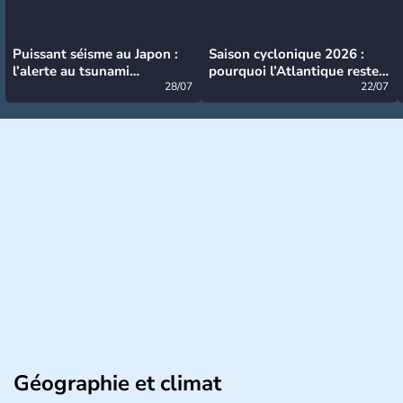
Puissant séisme au Japon :
Saison cyclonique 2026 :
l’alerte au tsunami
pourquoi l’Atlantique reste
désormais levée
28/07
très calme à ce stade ?
22/07
Géographie et climat