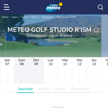
Météo
Japon
Kanto
Tokyo
Shinagawa
Golf studio R'ISM
METEO GOLF STUDIO R'ISM
Shinagawa - Japon (Kanto)
Ven
Sam
Dim
Lun
Mar
Mer
Jeu
V
07
08
09
10
11
12
13
-
-
-
-
-
-
-
-
-
-
-
-
-
-
Journée
Heure / Heure
Comparer