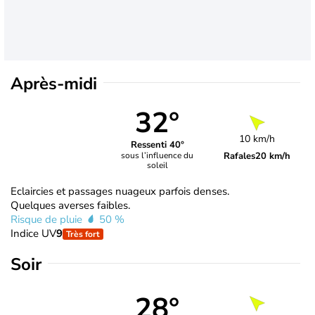
Après-midi
32°
10 km/h
Ressenti 40°
Rafales
20 km/h
sous l’influence du
soleil
Eclaircies et passages nuageux parfois denses.
Quelques averses faibles.
Risque de pluie
50 %
Indice UV
9
Très fort
Soir
28°