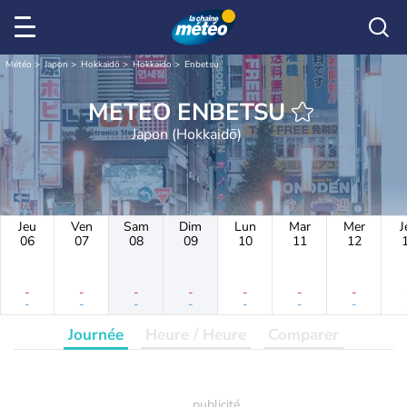
Météo
Japon
Hokkaidō
Hokkaido
Enbetsu
METEO ENBETSU
Japon (Hokkaidō)
Jeu
Ven
Sam
Dim
Lun
Mar
Mer
J
06
07
08
09
10
11
12
-
-
-
-
-
-
-
-
-
-
-
-
-
-
Journée
Heure / Heure
Comparer