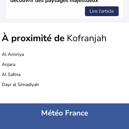
découvrir des paysages majestueux
Lire l'article
À proximité de
Kofranjah
Al Amiriya
Anjara
Al Safina
Dayr al Simadiyah
Météo France