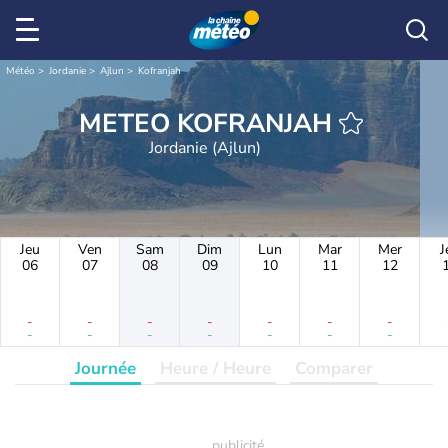
Météo
Jordanie
Ajlun
Kofranjah
METEO KOFRANJAH
Jordanie (Ajlun)
Jeu
Ven
Sam
Dim
Lun
Mar
Mer
J
06
07
08
09
10
11
12
-
-
-
-
-
-
-
-
-
-
-
-
-
-
Journée
Heure / Heure
Comparer