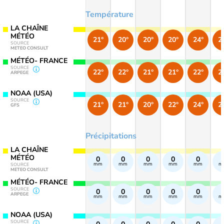
Température
LA CHAÎNE
MÉTÉO
21°
20°
20°
20°
24°
2
SOURCE
METEO CONSULT
MÉTÉO- FRANCE
SOURCE
22°
22°
21°
21°
22°
2
ARPEGE
NOAA (USA)
SOURCE
21°
21°
20°
22°
24°
2
GFS
Précipitations
LA CHAÎNE
MÉTÉO
0
0
0
0
0
mm
mm
mm
mm
mm
m
SOURCE
METEO CONSULT
MÉTÉO- FRANCE
SOURCE
0
0
0
0
0
ARPEGE
mm
mm
mm
mm
mm
m
NOAA (USA)
SOURCE