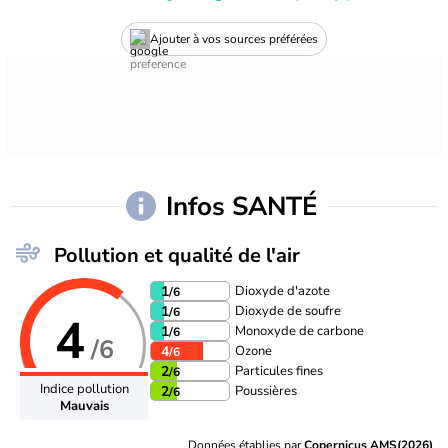
Ajouter à vos sources préférées
Infos SANTÉ
Pollution et qualité de l'air
Dioxyde d'azote
1
/6
Dioxyde de soufre
1
/6
4
Monoxyde de carbone
1
/6
/6
Ozone
4
/6
Particules fines
2
/6
Indice pollution
Poussières
2
/6
Mauvais
Données établies par
Copernicus AMS(2026)