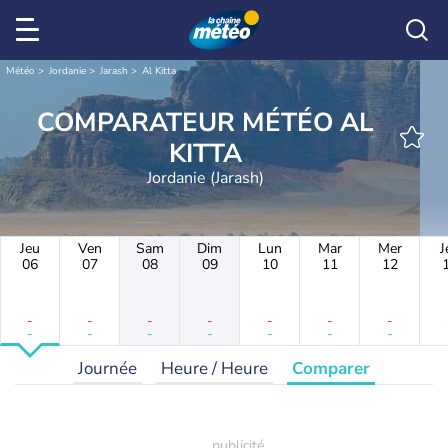
Météo
Jordanie
Jarash
Al Kitta
COMPARATEUR MÉTÉO AL
KITTA
Jordanie (Jarash)
Jeu
Ven
Sam
Dim
Lun
Mar
Mer
J
06
07
08
09
10
11
12
-
-
-
-
-
-
-
-
-
-
-
-
-
-
Journée
Heure / Heure
Comparer