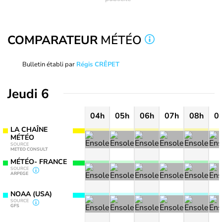
COMPARATEUR
MÉTÉO
Bulletin établi par
Régis CRÊPET
Jeudi 6
04h
05h
06h
07h
08h
0
LA CHAÎNE
MÉTÉO
SOURCE
METEO CONSULT
MÉTÉO- FRANCE
SOURCE
ARPEGE
NOAA (USA)
SOURCE
GFS