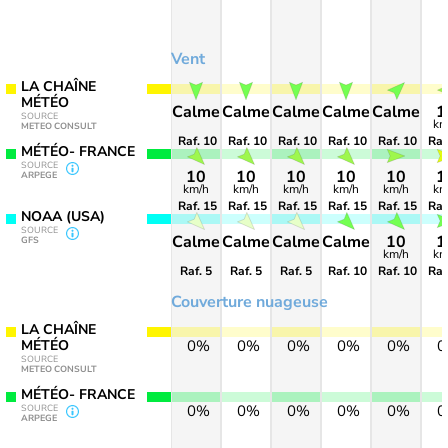
Vent
LA CHAÎNE
MÉTÉO
Calme
Calme
Calme
Calme
Calme
1
SOURCE
km
METEO CONSULT
Raf. 10
Raf. 10
Raf. 10
Raf. 10
Raf. 10
Raf
MÉTÉO- FRANCE
SOURCE
10
10
10
10
10
1
ARPEGE
km/h
km/h
km/h
km/h
km/h
km
Raf. 15
Raf. 15
Raf. 15
Raf. 15
Raf. 15
Raf
NOAA (USA)
SOURCE
Calme
Calme
Calme
Calme
10
1
GFS
km/h
km
Raf. 5
Raf. 5
Raf. 5
Raf. 10
Raf. 10
Raf
Couverture nuageuse
LA CHAÎNE
MÉTÉO
0%
0%
0%
0%
0%
SOURCE
METEO CONSULT
MÉTÉO- FRANCE
0%
0%
0%
0%
0%
SOURCE
ARPEGE