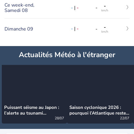
Ce week-end,
-
-
|
-
-
Samedi 08
km/h
-
-
|
-
Dimanche 09
-
km/h
Actualités Météo à l'étranger
Puissant séisme au Japon :
Saison cyclonique 2026 :
l’alerte au tsunami
pourquoi l’Atlantique reste
désormais levée
28/07
très calme à ce stade ?
22/07