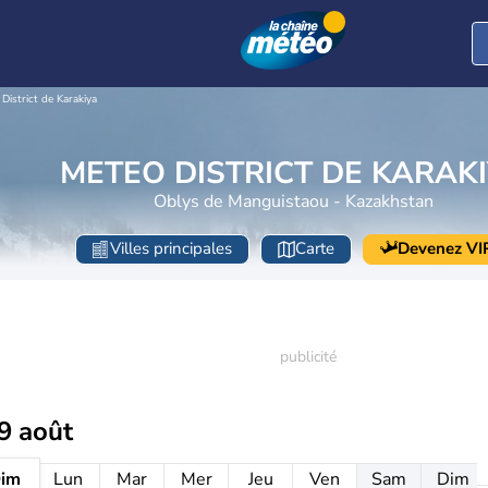
District de Karakiya
METEO DISTRICT DE KARAK
Oblys de Manguistaou - Kazakhstan
Villes principales
Carte
Devenez VI
9 août
im
Lun
Mar
Mer
Jeu
Ven
Sam
Dim