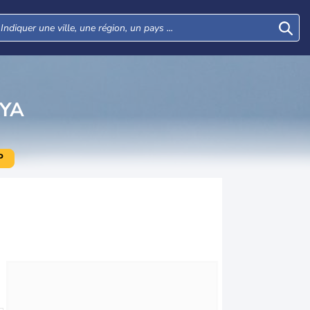
IYA
P
Lun
Mar
Mer
Jeu