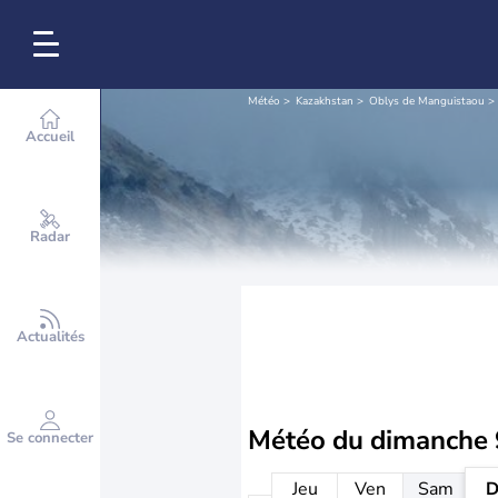
Météo
Kazakhstan
Oblys de Manguistaou
Accueil
Radar
Actualités
Météo du
dimanche 
Se connecter
Jeu
Ven
Sam
D