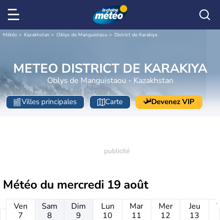
Météo
Kazakhstan
Oblys de Manguistaou
District de Karakiya
METEO DISTRICT DE KARAKIYA
Oblys de Manguistaou - Kazakhstan
Villes principales
Carte
Devenez VIP
Météo du
mercredi 19 août
Ven
Sam
Dim
Lun
Mar
Mer
Jeu
7
8
9
10
11
12
13