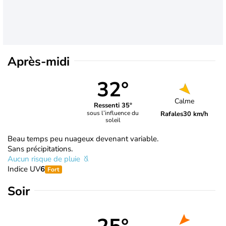
Après-midi
32°
Calme
Ressenti 35°
sous l’influence du
Rafales
30 km/h
soleil
Beau temps peu nuageux devenant variable.
Sans précipitations.
Aucun risque de pluie
Indice UV
6
Fort
Soir