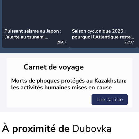
Puissant séisme au Japon :
Saison cyclonique 2026 :
l’alerte au tsunami
pourquoi l’Atlantique reste
désormais levée
28/07
très calme à ce stade ?
22/07
Carnet de voyage
Morts de phoques protégés au Kazakhstan:
les activités humaines mises en cause
Lire l'article
À proximité de
Dubovka