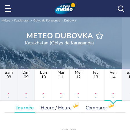
Météo
Kazakhstan
Oblys de Karaganda
Dubovka
METEO DUBOVKA
Kazakhstan (Oblys de Karaganda)
Sam
Dim
Lun
Mar
Mer
Jeu
Ven
S
08
09
10
11
12
13
14
-
-
-
-
-
-
-
-
-
-
-
-
-
-
Journée
Heure / Heure
Comparer