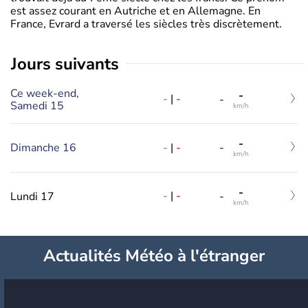
est assez courant en Autriche et en Allemagne. En
France, Evrard a traversé les siècles très discrètement.
jours suivants
Ce week-end,
-
-
|
-
-
Samedi 15
km/h
-
-
|
-
Dimanche 16
-
km/h
-
-
|
-
Lundi 17
-
km/h
Actualités Météo à l'étranger