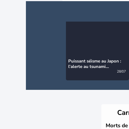
Puissant séisme au Japon :
l’alerte au tsunami
désormais levée
28/07
Car
Morts de 