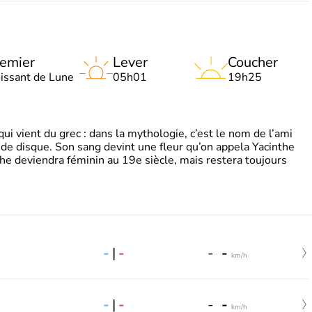
emier
Lever
Coucher
oissant de Lune
05h01
19h25
 vient du grec : dans la mythologie, c’est le nom de l’ami
 de disque. Son sang devint une fleur qu’on appela Yacinthe
he deviendra féminin au 19e siècle, mais restera toujours
-
|
-
-
-
km/h
-
|
-
-
-
km/h