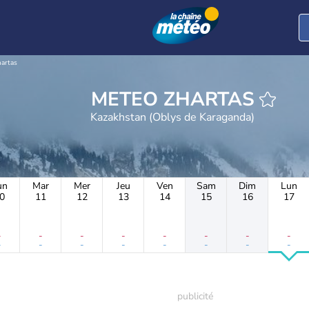
artas
METEO ZHARTAS
Kazakhstan (Oblys de Karaganda)
un
Mar
Mer
Jeu
Ven
Sam
Dim
Lun
0
11
12
13
14
15
16
17
-
-
-
-
-
-
-
-
-
-
-
-
-
-
-
-