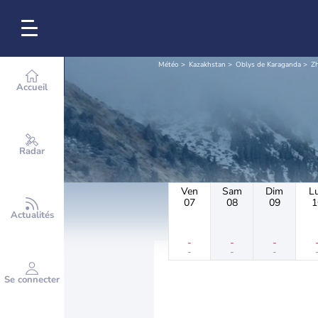
Météo
Kazakhstan
Oblys de Karaganda
Zh
Accueil
Radar
Ven
Sam
Dim
L
07
08
09
1
Actualités
-
-
-
-
-
-
Se connecter