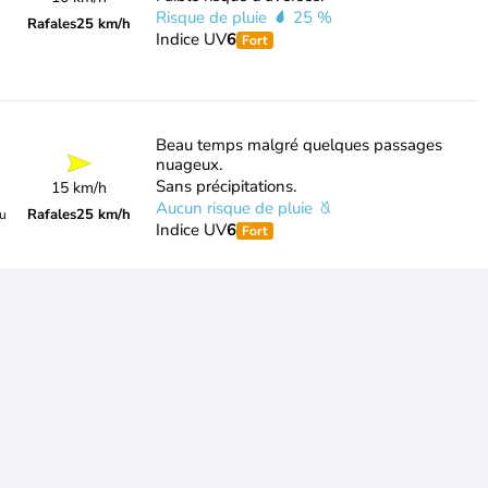
Risque de pluie
25 %
Rafales
25 km/h
Indice UV
6
Fort
Beau temps malgré quelques passages
nuageux.
Sans précipitations.
15 km/h
Aucun risque de pluie
Rafales
25 km/h
du
Indice UV
6
Fort