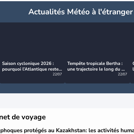
Actualités Météo à l'étranger
Saison cyclonique 2026 :
Tempête tropicale Bertha :
pourquoi l’Atlantique reste
une trajectoire le long du du
très calme à ce stade ?
22/07
littoral américain
22/07
net de voyage
phoques protégés au Kazakhstan: les activités hum