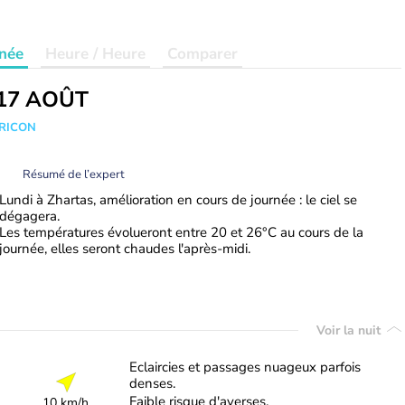
née
Heure / Heure
Comparer
17 AOÛT
TRICON
Résumé de l’expert
Lundi à Zhartas, amélioration en cours de journée : le ciel se
dégagera.
Les températures évolueront entre 20 et 26°C au cours de la
journée, elles seront chaudes l'après-midi.
Voir la nuit
Eclaircies et passages nuageux parfois
denses.
Faible risque d'averses.
10 km/h