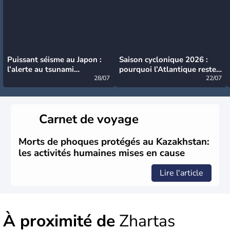
Puissant séisme au Japon :
Saison cyclonique 2026 :
l’alerte au tsunami
pourquoi l’Atlantique reste
désormais levée
28/07
très calme à ce stade ?
22/07
Carnet de voyage
Morts de phoques protégés au Kazakhstan:
les activités humaines mises en cause
Lire l'article
À proximité de
Zhartas