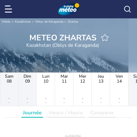
Météo
Kazakhstan
Oblys de Karaganda
Zhartas
METEO ZHARTAS
Kazakhstan (Oblys de Karaganda)
Sam
Dim
Lun
Mar
Mer
Jeu
Ven
S
08
09
10
11
12
13
14
-
-
-
-
-
-
-
-
-
-
-
-
-
-
Journée
Heure / Heure
Comparer