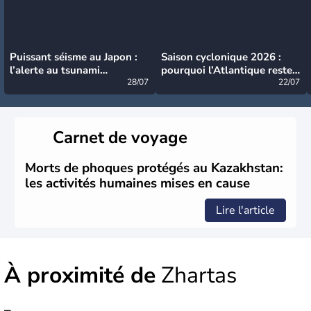
Puissant séisme au Japon :
Saison cyclonique 2026 :
l’alerte au tsunami
pourquoi l’Atlantique reste
désormais levée
28/07
très calme à ce stade ?
22/07
Carnet de voyage
Morts de phoques protégés au Kazakhstan:
les activités humaines mises en cause
Lire l'article
À proximité de
Zhartas