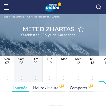
Météo
Kazakhstan
Oblys de Karaganda
Zhartas
METEO ZHARTAS
Kazakhstan (Oblys de Karaganda)
Ven
Sam
Dim
Lun
Mar
Mer
Jeu
V
07
08
09
10
11
12
13
-
-
-
-
-
-
-
-
-
-
-
-
-
-
Journée
Heure / Heure
Comparer