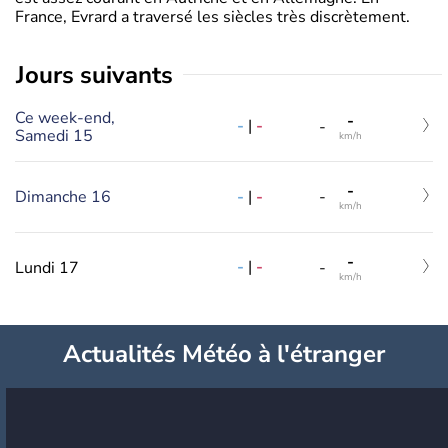
France, Evrard a traversé les siècles très discrètement.
jours suivants
Ce week-end,
-
-
|
-
-
Samedi 15
km/h
-
-
|
-
Dimanche 16
-
km/h
-
-
|
-
Lundi 17
-
km/h
Actualités Météo à l'étranger