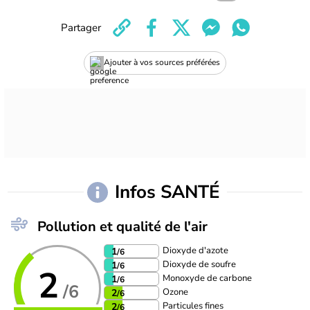
Partager
Ajouter à vos sources préférées
Infos SANTÉ
Pollution et qualité de l'air
Dioxyde d'azote
1
/6
Dioxyde de soufre
1
/6
2
Monoxyde de carbone
1
/6
/6
Ozone
2
/6
Particules fines
2
/6