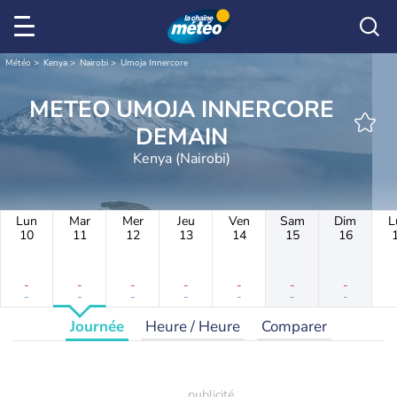
Météo
Kenya
Nairobi
Umoja Innercore
METEO UMOJA INNERCORE
DEMAIN
Kenya (Nairobi)
Lun
Mar
Mer
Jeu
Ven
Sam
Dim
L
10
11
12
13
14
15
16
-
-
-
-
-
-
-
-
-
-
-
-
-
-
Journée
Heure / Heure
Comparer