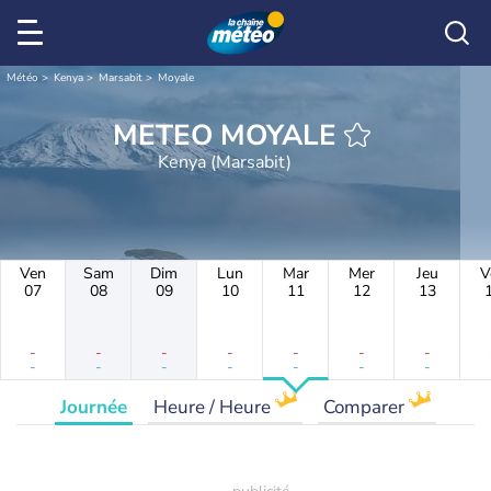
Météo
Kenya
Marsabit
Moyale
METEO MOYALE
Kenya (Marsabit)
Ven
Sam
Dim
Lun
Mar
Mer
Jeu
V
07
08
09
10
11
12
13
-
-
-
-
-
-
-
-
-
-
-
-
-
-
Journée
Heure / Heure
Comparer