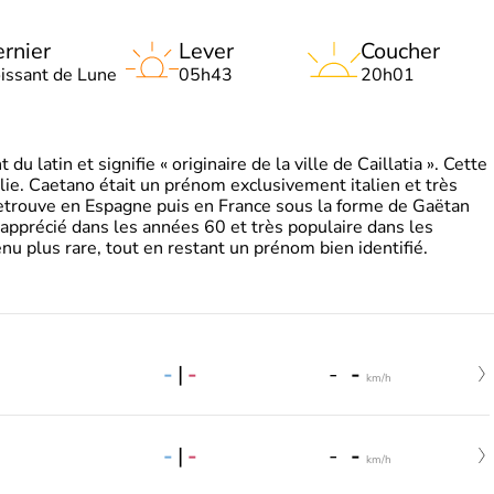
rnier
Lever
Coucher
oissant de Lune
05h43
20h01
 latin et signifie « originaire de la ville de Caillatia ». Cette
lie. Caetano était un prénom exclusivement italien et très
retrouve en Espagne puis en France sous la forme de Gaëtan
 apprécié dans les années 60 et très populaire dans les
nu plus rare, tout en restant un prénom bien identifié.
-
|
-
-
-
km/h
-
|
-
-
-
km/h