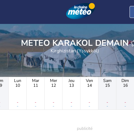
METEO KARAKOL DEMAIN
Kirghizistan (Yssykköl)
im
Lun
Mar
Mer
Jeu
Ven
Sam
Dim
9
10
11
12
13
14
15
16
-
-
-
-
-
-
-
-
-
-
-
-
-
-
-
-