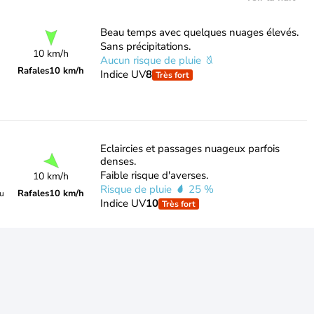
Beau temps avec quelques nuages élevés.
Sans précipitations.
10 km/h
Aucun risque de pluie
Rafales
10 km/h
Indice UV
8
Très fort
Eclaircies et passages nuageux parfois
denses.
Faible risque d'averses.
10 km/h
Risque de pluie
25 %
Rafales
10 km/h
du
Indice UV
10
Très fort