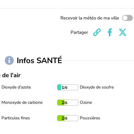
Recevoir la météo de ma ville
Partager
Infos SANTÉ
 de l'air
Dioxyde d'azote
Dioxyde de soufre
1
/6
Monoxyde de carbone
Ozone
2
/6
Particules fines
Poussières
2
/6