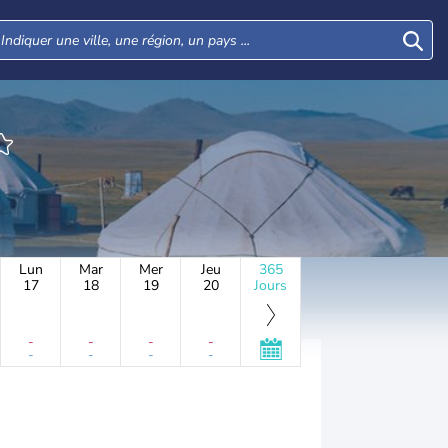
Lun
Mar
Mer
Jeu
365
17
18
19
20
Jours
-
-
-
-
-
-
-
-