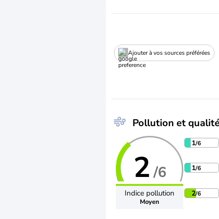
Ajouter à vos sources préférées
Pollution et qualité
1
/6
2
/6
1
/6
Indice pollution
2
/6
Moyen