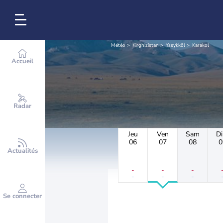
Météo
Kirghizistan
Yssykköl
Karakol
Accueil
Radar
Jeu
Ven
Sam
D
06
07
08
0
Actualités
-
-
-
-
-
-
Se connecter