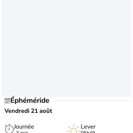
Éphéméride
Vendredi 21 août
Journée
Lever
-3 min
05h49