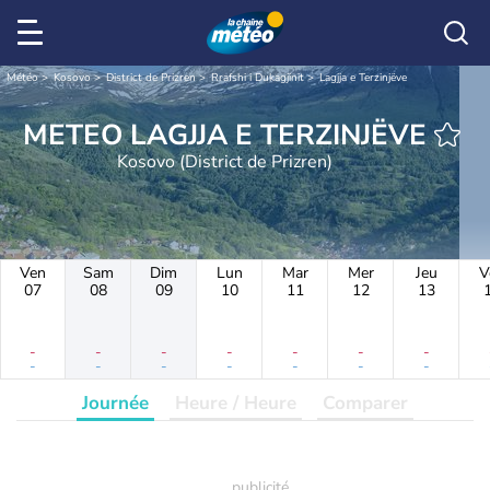
Météo
Kosovo
District de Prizren
Rrafshi i Dukagjinit
Lagjja e Terzinjëve
METEO LAGJJA E TERZINJËVE
Kosovo (District de Prizren)
Ven
Sam
Dim
Lun
Mar
Mer
Jeu
V
07
08
09
10
11
12
13
-
-
-
-
-
-
-
-
-
-
-
-
-
-
Journée
Heure / Heure
Comparer