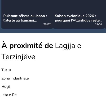
Puissant séisme au Japon :
Saison cyclonique 2026 :
l’alerte au tsunami
pourquoi l’Atlantique reste
désormais levée
28/07
très calme à ce stade ?
22/07
À proximité de
Lagjja e
Terzinjëve
Tusuz
Zona Industriale
Hoçë
Jeta e Re