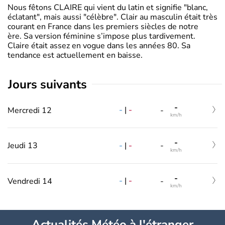
Nous fêtons CLAIRE qui vient du latin et signifie "blanc,
éclatant", mais aussi "célèbre". Clair au masculin était très
courant en France dans les premiers siècles de notre
ère. Sa version féminine s’impose plus tardivement.
Claire était assez en vogue dans les années 80. Sa
tendance est actuellement en baisse.
jours suivants
-
-
|
-
Mercredi 12
-
km/h
-
-
|
-
Jeudi 13
-
km/h
-
-
|
-
Vendredi 14
-
km/h
Actualités Météo à l'étranger