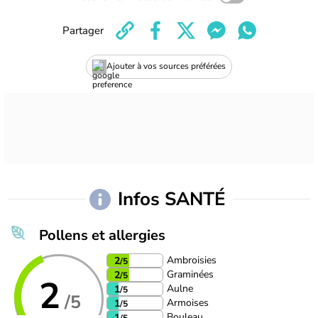
Partager
Ajouter à vos sources préférées
Infos SANTÉ
Pollens et allergies
Ambroisies
2
/5
Graminées
2
/5
2
Aulne
1
/5
/5
Armoises
1
/5
Bouleau
1
/5