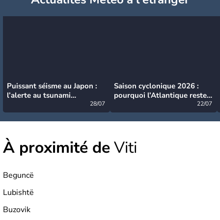
Puissant séisme au Japon :
Saison cyclonique 2026 :
l’alerte au tsunami
pourquoi l’Atlantique reste
désormais levée
28/07
très calme à ce stade ?
22/07
À proximité de
Viti
Beguncë
Lubishtë
Buzovik