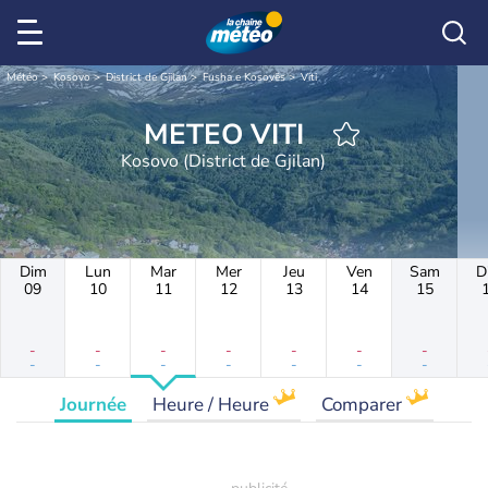
Météo
Kosovo
District de Gjilan
Fusha e Kosovës
Viti
METEO VITI
Kosovo (District de Gjilan)
Dim
Lun
Mar
Mer
Jeu
Ven
Sam
D
09
10
11
12
13
14
15
-
-
-
-
-
-
-
-
-
-
-
-
-
-
Journée
Heure / Heure
Comparer