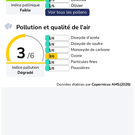
Indice pollinique
Olivier
1
/5
Faible
Voir tous les pollens
Pollution et qualité de l'air
Dioxyde d'azote
1
/6
Dioxyde de soufre
1
/6
3
Monoxyde de carbone
1
/6
/6
Ozone
3
/6
Particules fines
1
/6
Indice pollution
Poussières
1
/6
Dégradé
Données établies par
Copernicus AMS(2026)