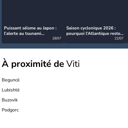
Puissant séisme au Japon :
Saison cyclonique 2026 :
l’alerte au tsunami
pourquoi l’Atlantique reste
désormais levée
28/07
très calme à ce stade ?
22/07
À proximité de
Viti
Beguncë
Lubishtë
Buzovik
Podgorc