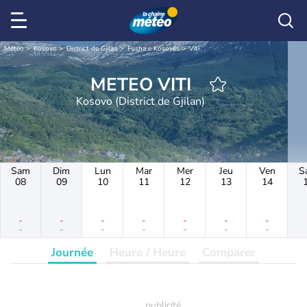
Météo
Kosovo
District de Gjilan
Fusha e Kosovës
Viti
METEO VITI
Kosovo (District de Gjilan)
Sam
Dim
Lun
Mar
Mer
Jeu
Ven
S
08
09
10
11
12
13
14
-
-
-
-
-
-
-
-
-
-
-
-
-
-
Journée
Heure / Heure
Comparer