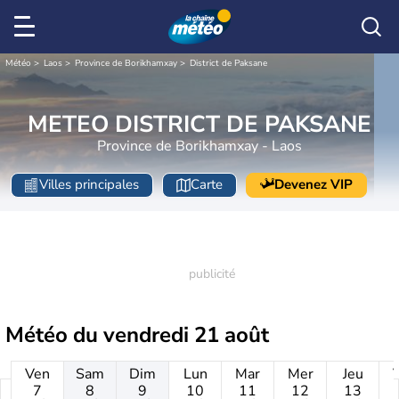
Météo
Laos
Province de Borikhamxay
District de Paksane
METEO DISTRICT DE PAKSANE
Province de Borikhamxay - Laos
Villes principales
Carte
Devenez VIP
Météo du
vendredi 21 août
Ven
Sam
Dim
Lun
Mar
Mer
Jeu
7
8
9
10
11
12
13