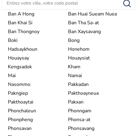
Ban A Hong
Ban Huai Sueam Nuea
Ban Khai Si
Ban Tha Sa-at
Ban Thongnoy
Ban Xaysavang
Boki
Bong
Hadsaykhoun
Honehom
Houaysay
Houaysiat
Kengsadok
Kham
Mai
Namai
Nasommo
Pakkadan
Pakngiep
Pakthoayneua
Pakthoaytai
Pakxan
Phonchaleun
Phonngam
Phonpheng
Phonsa-at
Phonsavan
Phonsavang