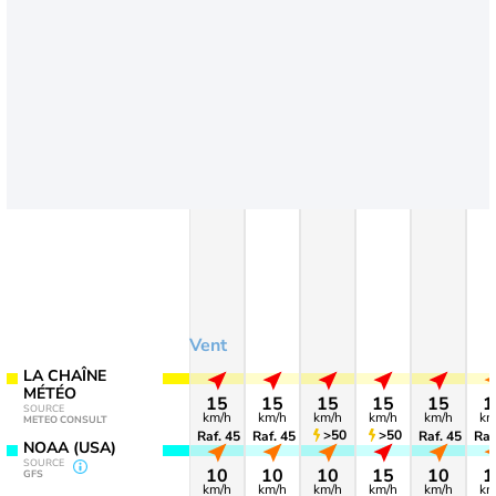
Vent
LA CHAÎNE
MÉTÉO
15
15
15
15
15
1
SOURCE
km/h
km/h
km/h
km/h
km/h
km
METEO CONSULT
>50
>50
Raf. 45
Raf. 45
Raf. 45
Raf
NOAA (USA)
SOURCE
10
10
10
15
10
1
GFS
km/h
km/h
km/h
km/h
km/h
km