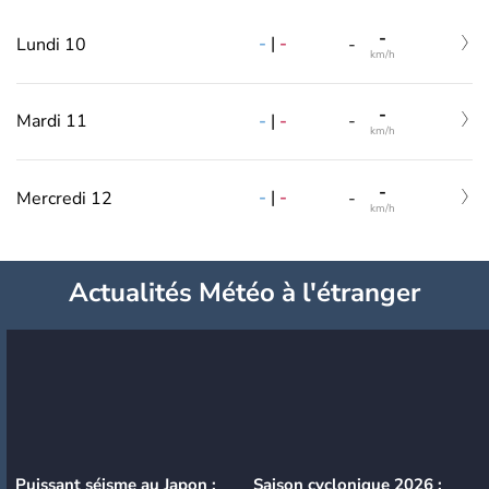
-
-
|
-
Lundi 10
-
km/h
-
-
|
-
Mardi 11
-
km/h
-
-
|
-
Mercredi 12
-
km/h
Actualités Météo à l'étranger
Puissant séisme au Japon :
Saison cyclonique 2026 :