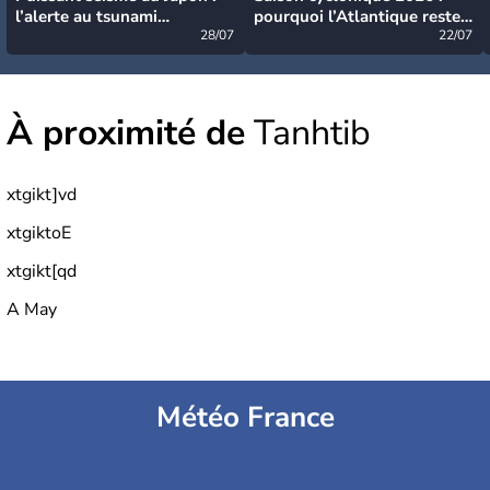
l’alerte au tsunami
pourquoi l’Atlantique reste
désormais levée
28/07
très calme à ce stade ?
22/07
À proximité de
Tanhtib
xtgikt]vd
xtgiktoE
xtgikt[qd
A May
Météo France