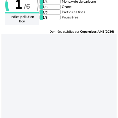
1
Monoxyde de carbone
1
/6
/6
Ozone
1
/6
Particules fines
1
/6
Indice pollution
Poussières
1
/6
Bon
Données établies par
Copernicus AMS(2026)