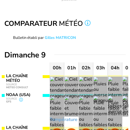
COMPARATEUR
MÉTÉO
Bulletin établi par
Gilles MATRICON
Dimanche 9
00h
01h
02h
03h
04h
0
LA CHAÎNE
MÉTÉO
SOURCE
METEO CONSULT
NOAA (USA)
SOURCE
GFS
Température
LA CHAÎNE