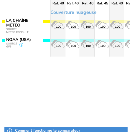
Raf. 40
Raf. 40
Raf. 40
Raf. 45
Raf. 40
Raf
Couverture nuageuse
LA CHAÎNE
MÉTÉO
100
100
100
100
100
1
SOURCE
METEO CONSULT
NOAA (USA)
SOURCE
100
100
100
100
100
1
GFS
Comment fonctionne le comparateur