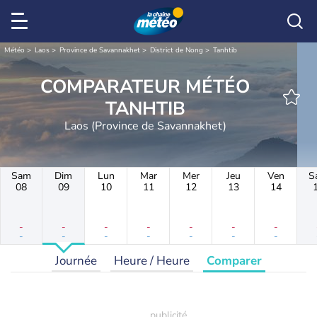
Météo
Laos
Province de Savannakhet
District de Nong
Tanhtib
COMPARATEUR MÉTÉO
TANHTIB
Laos (Province de Savannakhet)
Sam
Dim
Lun
Mar
Mer
Jeu
Ven
S
08
09
10
11
12
13
14
-
-
-
-
-
-
-
-
-
-
-
-
-
-
Journée
Heure / Heure
Comparer