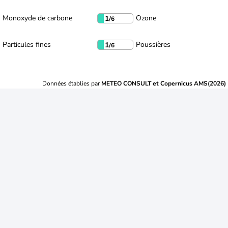
Monoxyde de carbone
Ozone
1
/6
Particules fines
Poussières
1
/6
Données établies par
METEO CONSULT et Copernicus AMS(2026)