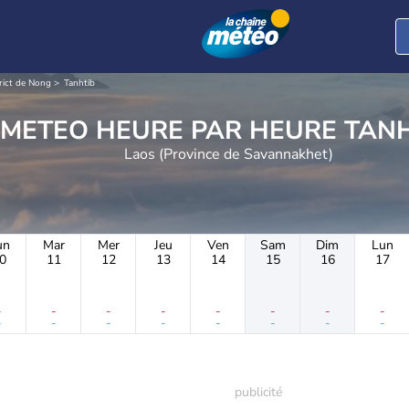
rict de Nong
Tanhtib
METEO HEURE PAR 
Laos (Province de Savannakhet)
un
Mar
Mer
Jeu
Ven
Sam
Dim
Lun
0
11
12
13
14
15
16
17
-
-
-
-
-
-
-
-
-
-
-
-
-
-
-
-