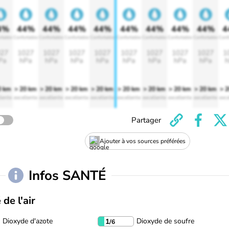
4%
44%
44%
44%
44%
44%
44%
44%
44%
4
rtable
Confortable
Confortable
Confortable
Confortable
Confortable
Confortable
Confortable
Confortable
Conf
27
1027
1027
1027
1027
1027
1027
1027
1027
1
Pa
hPa
hPa
hPa
hPa
hPa
hPa
hPa
hPa
h
0 km
> 20 km
> 20 km
> 20 km
> 20 km
> 20 km
> 20 km
> 20 km
> 20 km
> 
lente
excellente
excellente
excellente
excellente
excellente
excellente
excellente
excellente
exce
Partager
Ajouter à vos sources préférées
Infos SANTÉ
 de l'air
Dioxyde d'azote
Dioxyde de soufre
1
/6