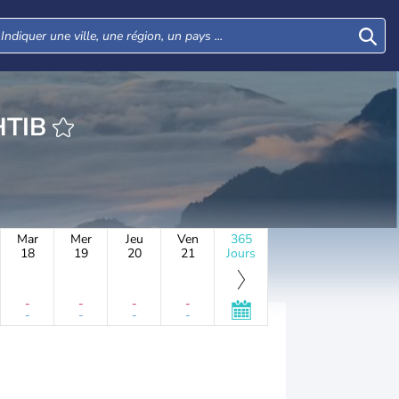
HEURE TANHTIB
Mar
Mer
Jeu
Ven
365
18
19
20
21
Jours
-
-
-
-
-
-
-
-