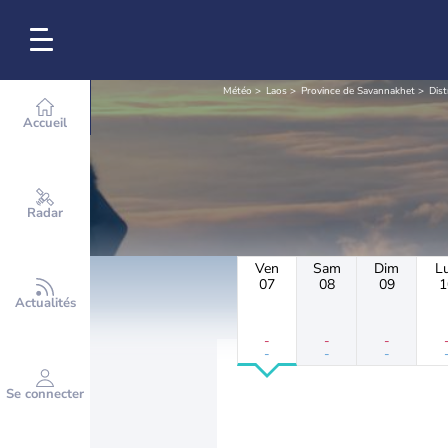
Météo
Laos
Province de Savannakhet
Dist
Accueil
Radar
Ven
Sam
Dim
L
07
08
09
1
Actualités
-
-
-
-
-
-
Se connecter