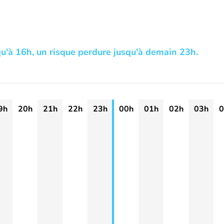
qu'à 16h, un risque perdure jusqu'à demain 23h.
9h
20h
21h
22h
23h
00h
01h
02h
03h
0