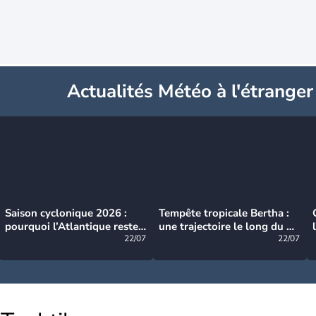
Actualités Météo à l'étranger
Saison cyclonique 2026 :
Tempête tropicale Bertha :
pourquoi l’Atlantique reste
une trajectoire le long du du
très calme à ce stade ?
22/07
littoral américain
22/07