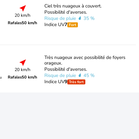
Ciel très nuageux à couvert.
Possibilité d'averses.
20 km/h
Risque de pluie
35 %
Rafales
50 km/h
Indice UV
7
Fort
Très nuageux avec possibilité de foyers
orageux.
Possibilité d'averses.
20 km/h
Risque de pluie
45 %
Rafales
50 km/h
du
Indice UV
9
Très fort