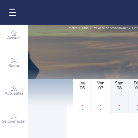
Météo
Laos
Province de Savannakhet
Dist
Accueil
Radar
Jeu
Ven
Sam
D
06
07
08
0
Actualités
-
-
-
-
-
-
Se connecter