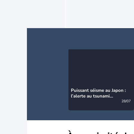
Puissant séisme au Japon :
l’alerte au tsunami
désormais levée
28/07