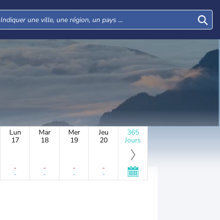
Lun
Mar
Mer
Jeu
365
17
18
19
20
Jours
-
-
-
-
-
-
-
-