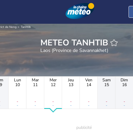
rict de Nong
Tanhtib
METEO TANHTIB
Laos (Province de Savannakhet)
im
Lun
Mar
Mer
Jeu
Ven
Sam
Dim
9
10
11
12
13
14
15
16
-
-
-
-
-
-
-
-
-
-
-
-
-
-
-
-