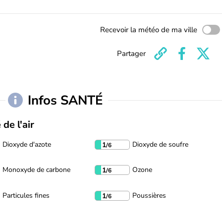
Recevoir la météo de ma ville
Partager
Infos SANTÉ
 de l'air
Dioxyde d'azote
Dioxyde de soufre
1
/6
Monoxyde de carbone
Ozone
1
/6
Particules fines
Poussières
1
/6