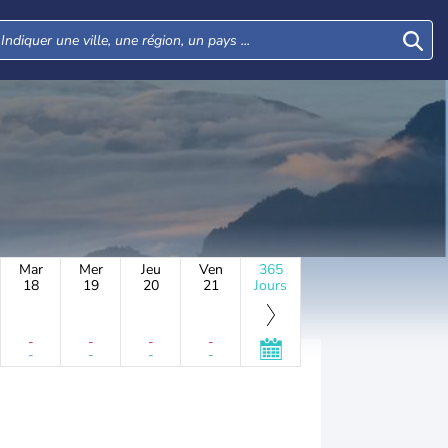
Mar
Mer
Jeu
Ven
365
18
19
20
21
Jours
-
-
-
-
-
-
-
-