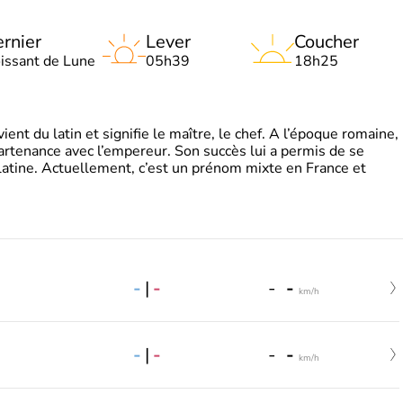
rnier
Lever
Coucher
oissant de Lune
05h39
18h25
t du latin et signifie le maître, le chef. A l’époque romaine,
partenance avec l’empereur. Son succès lui a permis de se
latine. Actuellement, c’est un prénom mixte en France et
-
|
-
-
-
km/h
-
|
-
-
-
km/h