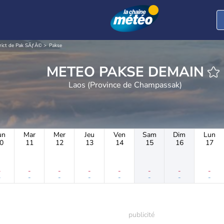
trict de Pak SÃƒÂ©
Pakse
METEO PAKSE DEMAIN
Laos (Province de Champassak)
un
Mar
Mer
Jeu
Ven
Sam
Dim
Lun
0
11
12
13
14
15
16
17
-
-
-
-
-
-
-
-
-
-
-
-
-
-
-
-