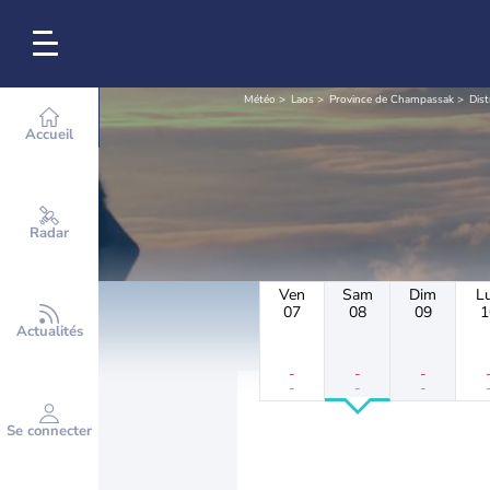
Météo
Laos
Province de Champassak
Dis
Accueil
Radar
Ven
Sam
Dim
L
07
08
09
1
Actualités
-
-
-
-
-
-
Se connecter