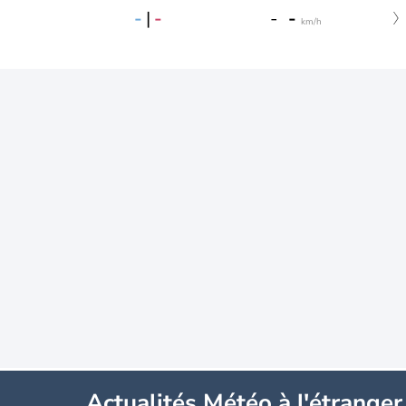
-
|
-
-
-
km/h
Actualités Météo à l'étranger