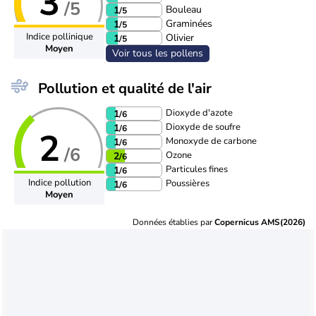
3
/5
Bouleau
1
/5
Graminées
1
/5
Indice pollinique
Olivier
1
/5
Moyen
Voir tous les pollens
Pollution et qualité de l'air
Dioxyde d'azote
1
/6
Dioxyde de soufre
1
/6
2
Monoxyde de carbone
1
/6
/6
Ozone
2
/6
Particules fines
1
/6
Indice pollution
Poussières
1
/6
Moyen
Données établies par
Copernicus AMS(2026)