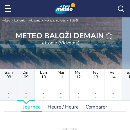
Météo
Lettonie
Vidzeme
Ķekavas novads
Baloži
METEO BALOŽI DEMAIN
Lettonie (Vidzeme)
Sam
Dim
Lun
Mar
Mer
Jeu
Ven
S
08
09
10
11
12
13
14
-
-
-
-
-
-
-
-
-
-
-
-
-
-
Journée
Heure / Heure
Comparer