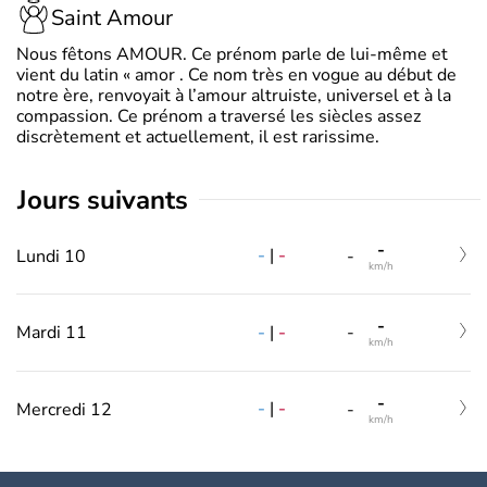
Saint Amour
Nous fêtons AMOUR. Ce prénom parle de lui-même et
vient du latin « amor . Ce nom très en vogue au début de
notre ère, renvoyait à l’amour altruiste, universel et à la
compassion. Ce prénom a traversé les siècles assez
discrètement et actuellement, il est rarissime.
jours suivants
-
-
|
-
Lundi 10
-
km/h
-
-
|
-
Mardi 11
-
km/h
-
-
|
-
Mercredi 12
-
km/h