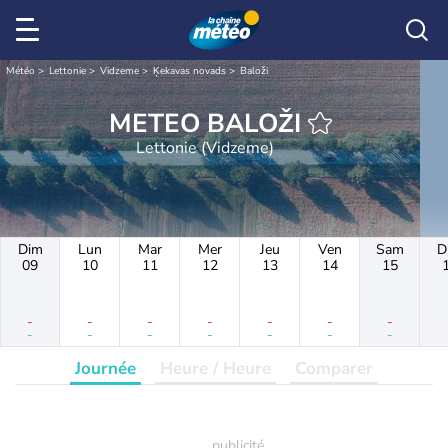
Météo
Lettonie
Vidzeme
Ķekavas novads
Baloži
METEO BALOŽI
Lettonie (Vidzeme)
Dim
Lun
Mar
Mer
Jeu
Ven
Sam
D
09
10
11
12
13
14
15
-
-
-
-
-
-
-
-
-
-
-
-
-
-
Journée
Heure / Heure
Comparer