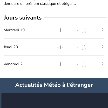
demeure un prénom classique et élégant.
jours suivants
-
-
|
-
Mercredi 19
-
km/h
-
-
|
-
Jeudi 20
-
km/h
-
-
|
-
Vendredi 21
-
km/h
Actualités Météo à l'étranger