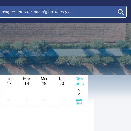
Lun
Mar
Mer
Jeu
365
17
18
19
20
Jours
-
-
-
-
-
-
-
-