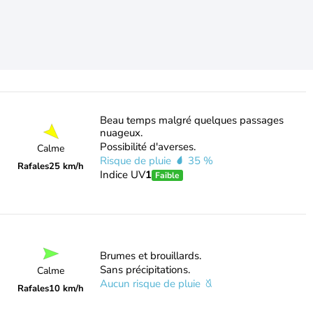
Beau temps malgré quelques passages
nuageux.
Possibilité d'averses.
Calme
Risque de pluie
35 %
Rafales
25 km/h
Indice UV
1
Faible
Brumes et brouillards.
Sans précipitations.
Calme
Aucun risque de pluie
Rafales
10 km/h