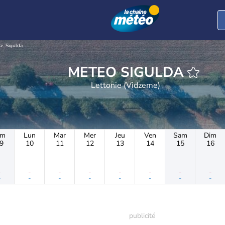
Sigulda
METEO SIGULDA
Lettonie (Vidzeme)
im
Lun
Mar
Mer
Jeu
Ven
Sam
Dim
9
10
11
12
13
14
15
16
-
-
-
-
-
-
-
-
-
-
-
-
-
-
-
-