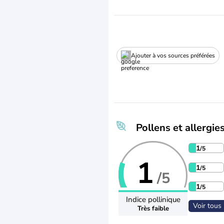
Ajouter à vos sources préférées
Pollens et allergie
1
/5
1
1
/5
/5
1
/5
Indice pollinique
Voir tous 
Très faible