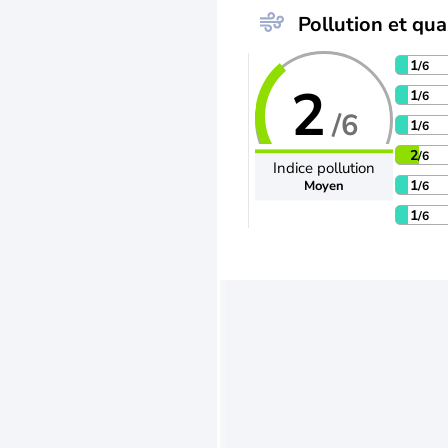
Pollution et qual
1
/6
2
1
/6
/6
1
/6
2
/6
Indice pollution
1
Moyen
/6
1
/6