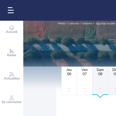
Météo
Lettonie
Vidzeme
Siguldas novads
Accueil
Radar
Jeu
Ven
Sam
D
06
07
08
0
Actualités
-
-
-
-
-
-
Se connecter