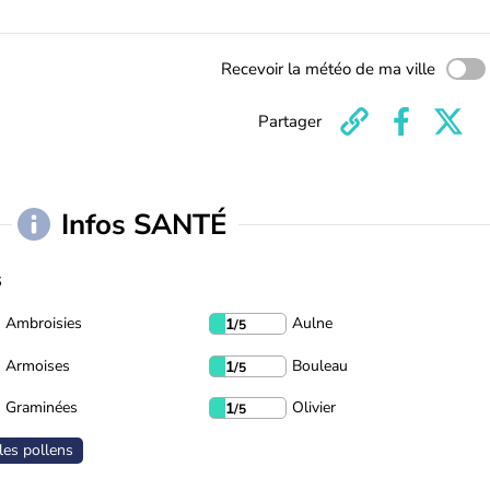
Recevoir la météo de ma ville
Partager
Infos SANTÉ
s
Ambroisies
Aulne
1
/5
Armoises
Bouleau
1
/5
Graminées
Olivier
1
/5
les pollens