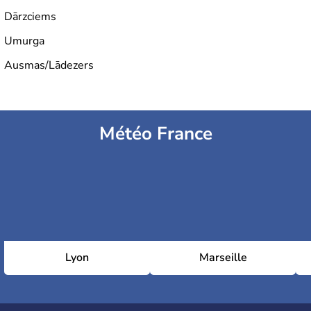
Dārzciems
Umurga
Ausmas/Lādezers
Météo France
Lyon
Marseille