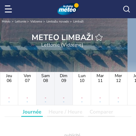
Météo
Lettonie
Vidzeme
Limbažu novads
Limbaži
METEO LIMBAŽI
Lettonie (Vidzeme)
Jeu
Ven
Sam
Dim
Lun
Mar
Mer
J
06
07
08
09
10
11
12
-
-
-
-
-
-
-
-
-
-
-
-
-
-
Journée
Heure / Heure
Comparer