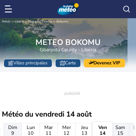
Météo
Libéria
Gbarpolu County
Bokomu
METEO BOKOMU
Gbarpolu County - Libéria
Villes principales
Carte
Devenez VIP
Météo du
vendredi 14 août
Dim
Lun
Mar
Mer
Jeu
Ven
Sam
9
10
11
12
13
14
15