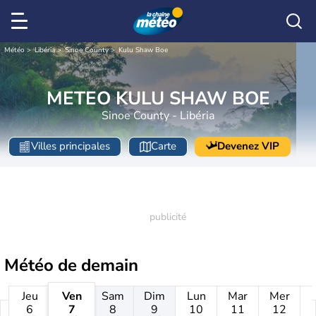
Météo
Libéria
Sinoe County
Kulu Shaw Boe
METEO KULU SHAW BOE
Sinoe County - Libéria
Villes principales
Carte
Devenez VIP
Météo de
demain
Jeu
Ven
Sam
Dim
Lun
Mar
Mer
6
7
8
9
10
11
12