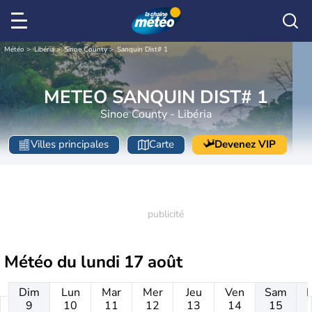
Météo
Libéria
Sinoe County
Sanquin Dist# 1
METEO SANQUIN DIST# 1
Sinoe County - Libéria
Villes principales
Carte
Devenez VIP
Météo du
lundi 17 août
Dim
Lun
Mar
Mer
Jeu
Ven
Sam
9
10
11
12
13
14
15