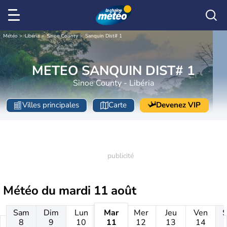
Météo
Libéria
Sinoe County
Sanquin Dist# 1
METEO SANQUIN DIST# 1
Sinoe County - Libéria
Villes principales
Carte
Devenez VIP
Météo du
mardi 11 août
Sam
Dim
Lun
Mar
Mer
Jeu
Ven
8
9
10
11
12
13
14