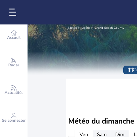
Météo
Libéria
Grand Gedeh County
Accueil
Radar
Ca
Actualités
Météo du
dimanche 
Se connecter
Ven
Sam
Dim
L