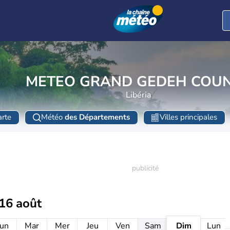
METEO GRAND GEDEH COU
Libéria
rte
Météo
des Départements
Villes principales
16 août
un
Mar
Mer
Jeu
Ven
Sam
Dim
Lun