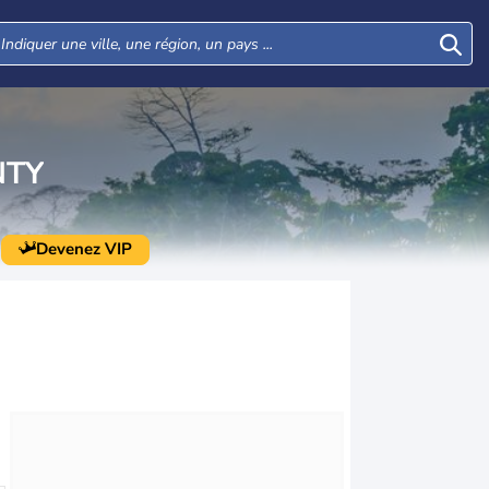
NTY
Devenez VIP
Mar
Mer
Jeu
Ven