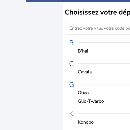
Choisissez
votre dé
B
B'hai
C
Cavala
G
Gbao
Glio-Twarbo
K
Konobo