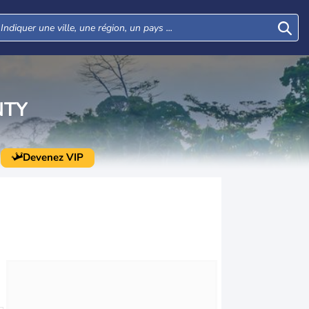
NTY
Devenez VIP
Mar
Mer
Jeu
Ven