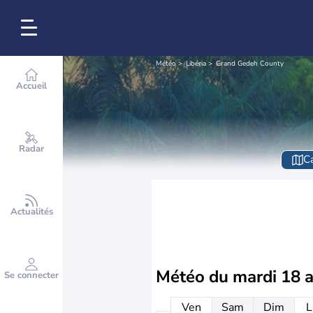
Météo
Libéria
Grand Gedeh County
Accueil
Radar
Ca
Actualités
Météo du
mardi 18 
Se connecter
Ven
Sam
Dim
L