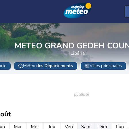
METEO GRAND GEDEH COU
Libéria
rte
Météo
des Départements
Villes principales
août
un
Mar
Mer
Jeu
Ven
Sam
Dim
Lun