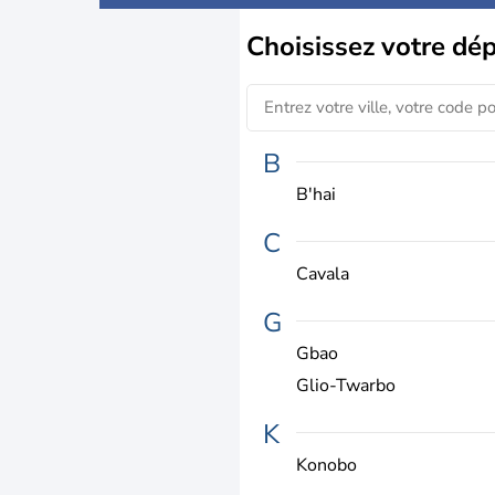
Choisissez
votre dé
B
B'hai
C
Cavala
G
Gbao
Glio-Twarbo
K
Konobo