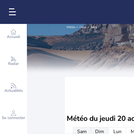
Météo
Libye
Jufra
Accueil
Radar
Actualités
Météo du
jeudi 20 a
Se connecter
Sam
Dim
Lun
M