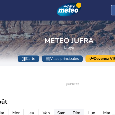
METEO JUFRA
Libye
Carte
Villes principales
Devenez VI
oût
ar
Mer
Jeu
Ven
Sam
Dim
Lun
Mar