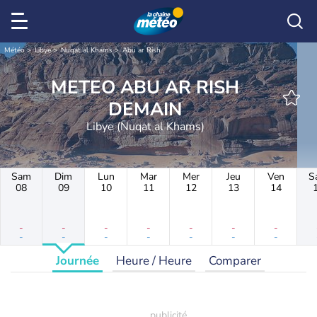
Météo
Libye
Nuqat al Khams
Abu ar Rish
METEO ABU AR RISH
DEMAIN
Libye (Nuqat al Khams)
Sam
Dim
Lun
Mar
Mer
Jeu
Ven
S
08
09
10
11
12
13
14
-
-
-
-
-
-
-
-
-
-
-
-
-
-
Journée
Heure / Heure
Comparer