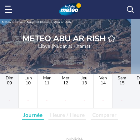
Météo
Libye
Nuqat al Khams
Abu ar Rish
METEO ABU AR RISH
Libye (Nuqat al Khams)
Dim
Lun
Mar
Mer
Jeu
Ven
Sam
D
09
10
11
12
13
14
15
-
-
-
-
-
-
-
-
-
-
-
-
-
-
Journée
Heure / Heure
Comparer