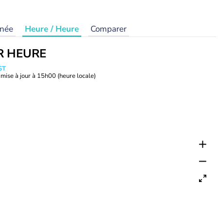
rnée
Heure / Heure
Comparer
R HEURE
ST
mise à jour à
15h00
(heure locale)