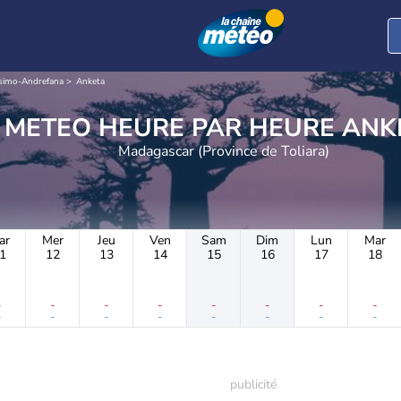
simo-Andrefana
Anketa
METEO HEURE PAR 
Madagascar (Province de Toliara)
ar
Mer
Jeu
Ven
Sam
Dim
Lun
Mar
1
12
13
14
15
16
17
18
-
-
-
-
-
-
-
-
-
-
-
-
-
-
-
-