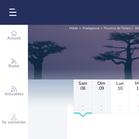
Météo
Madagascar
Province de Toliara
At
Accueil
Radar
Sam
Dim
Lun
M
08
09
10
1
Actualités
-
-
-
-
-
-
Se connecter