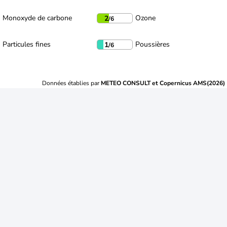
Monoxyde de carbone
Ozone
2
/6
Particules fines
Poussières
1
/6
Données établies par
METEO CONSULT et Copernicus AMS(2026)