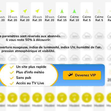
15
15
15
10
Calme
Calme
Calme
Calme
Ca
km/h
km/h
km/h
km/h
km/h
. 20
Raf. 20
Raf. 20
Raf. 20
Raf. 20
Raf. 15
Raf. 10
Raf. 5
Raf. 5
Ra
s paramètres sont réservés aux abonnés.
0%
50%
50%
50%
50%
50%
50%
50%
50%
Il vous reste 50% à découvrir:
uverture nuageuse, indice de luminosité, indice UV, humidité de l'air,
0%
30%
30%
30%
30%
30%
30%
30%
30%
pression atmosphérique et visibilité.
0%
10%
10%
10%
10%
10%
10%
10%
10%
00
1900
1900
1900
1900
1900
1900
1900
1900
1
Un site plus rapide
Plus d'info météo
Devenez VIP
Sans pub
0%
20%
20%
20%
20%
20%
20%
20%
20%
2
Accès au TV Live
0 lm
1000 lm
1000 lm
1000 lm
1000 lm
1000 lm
1000 lm
1000 lm
1000 lm
100
v
uv
uv
uv
uv
uv
uv
uv
uv
4
4
4
4
4
4
4
4
4
éré
Modéré
Modéré
Modéré
Modéré
Modéré
Modéré
Modéré
Modéré
Mo