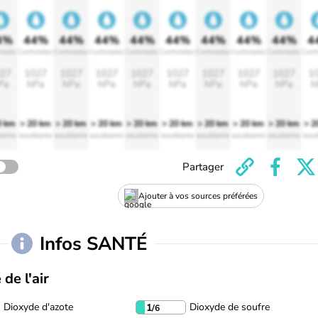
4%
44%
44%
44%
44%
44%
44%
44%
44%
4
rtable
Confortable
Confortable
Confortable
Confortable
Confortable
Confortable
Confortable
Confortable
Confo
27
1027
1027
1027
1027
1027
1027
1027
1027
1
Pa
hPa
hPa
hPa
hPa
hPa
hPa
hPa
hPa
h
0 km
> 20 km
> 20 km
> 20 km
> 20 km
> 20 km
> 20 km
> 20 km
> 20 km
> 2
lente
excellente
excellente
excellente
excellente
excellente
excellente
excellente
excellente
exce
Partager
Ajouter à vos sources préférées
Infos SANTÉ
 de l'air
Dioxyde d'azote
Dioxyde de soufre
1
/6