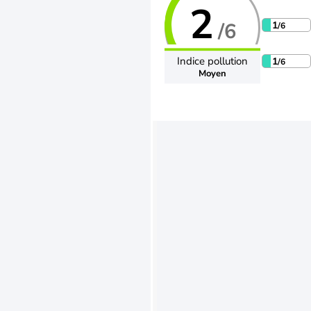
2
/6
1
/6
Indice pollution
1
/6
Moyen