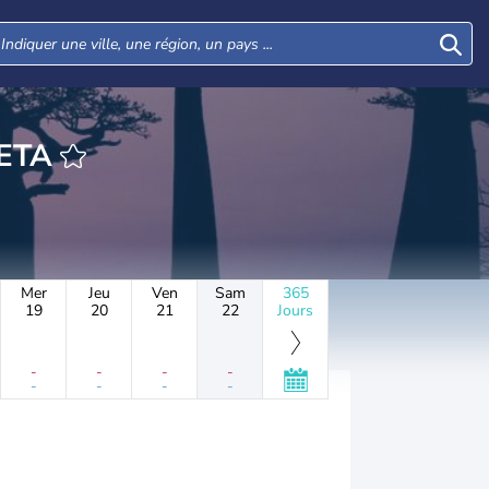
HEURE ANKETA
Mer
Jeu
Ven
Sam
365
19
20
21
22
Jours
-
-
-
-
-
-
-
-