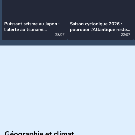
Puissant séisme au Japon :
Saison cyclonique 2026 :
l’alerte au tsunami
pourquoi l’Atlantique reste
désormais levée
28/07
très calme à ce stade ?
22/07
Géographie et climat