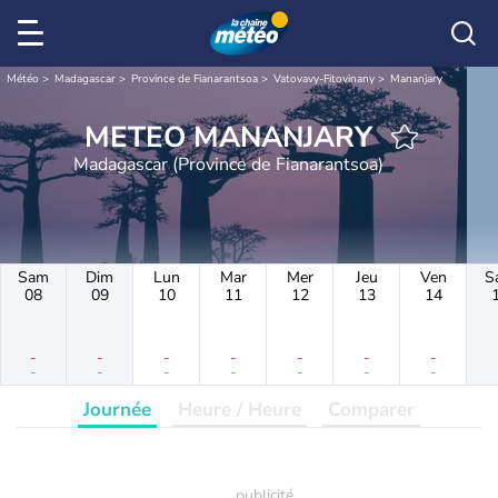
Météo
Madagascar
Province de Fianarantsoa
Vatovavy-Fitovinany
Mananjary
METEO MANANJARY
Madagascar (Province de Fianarantsoa)
Sam
Dim
Lun
Mar
Mer
Jeu
Ven
S
08
09
10
11
12
13
14
-
-
-
-
-
-
-
-
-
-
-
-
-
-
Journée
Heure / Heure
Comparer