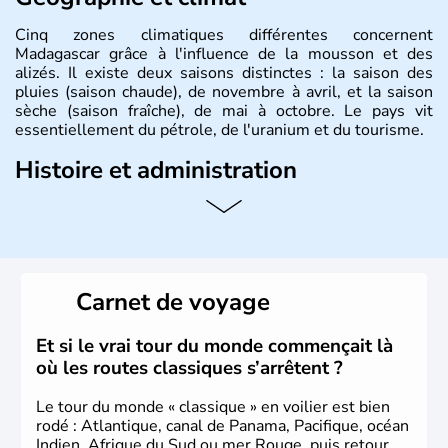
Cinq zones climatiques différentes concernent
Madagascar grâce à l'influence de la mousson et des
alizés. Il existe deux saisons distinctes : la saison des
pluies (saison chaude), de novembre à avril, et la saison
sèche (saison fraîche), de mai à octobre. Le pays vit
essentiellement du pétrole, de l'uranium et du tourisme.
Histoire et administration
Madagascar est un état situé dans la partie occidentale de
l'océan Indien, séparé de l'Afrique par le canal du
Mozambique. C'est la cinquième plus grande île du
monde. Sa capitale est Antananarivo (Tananarive). La
présence française dans la région remonte à 1895.
Carnet de voyage
L'indépendance est proclamée en 1960. On dénombre un
peu plus de 21 millions de Malgaches.
Et si le vrai tour du monde commençait là
où les routes classiques s’arrêtent ?
Le tour du monde « classique » en voilier est bien
rodé : Atlantique, canal de Panama, Pacifique, océan
Indien, Afrique du Sud ou mer Rouge, puis retour