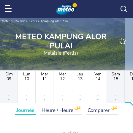
Météo
Malaisie
Perlis
Kampung Alor Pulai
METEO KAMPUNG ALOR
PULAI
Malaisie (Perlis)
Dim
Lun
Mar
Mer
Jeu
Ven
Sam
D
09
10
11
12
13
14
15
-
-
-
-
-
-
-
-
-
-
-
-
-
-
Journée
Heure / Heure
Comparer