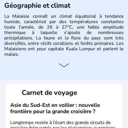
Géographie et climat
La Malaisie connaît un climat équatorial à tendance
humide, caractérisé par des températures constantes
toute l'année, de 26 à 27°C, une faible amplitude
thermique à laquelle s'ajoute de nombreuses
précipitations. La faune et la flore du pays sont très
diversifiés, entre récifs coralliens et forêts primaires. Les
Malaisiens ont pour capitale Kuala Lumpur et parlent le
malais.
Histoire et administration
Situé à 200 km au Nord de l'Equateur, la Malaisie est l'un
des pays les plus importants d'Asiedu Sud-Est. Deux
parties bien distinctes (Occidentale et Orientale)
Carnet de voyage
constituent son territoire. C'est l'un des « tigres » de la
région, passant en quelques années de « pays en voie de
développement » à « pays développé », riche de ses 27
Asie du Sud-Est en voilier : nouvelle
millions d'habitants. La religion dominante est l'Islam.
frontière pour la grande croisière ?
Longtemps restée à l’écart des grands circuits de