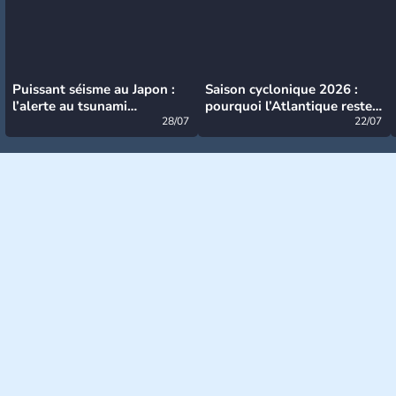
Puissant séisme au Japon :
Saison cyclonique 2026 :
l’alerte au tsunami
pourquoi l’Atlantique reste
désormais levée
28/07
très calme à ce stade ?
22/07