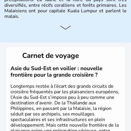
diversifiés, entre récifs coralliens et forêts primaires. Les
Malaisiens ont pour capitale Kuala Lumpur et parlent le
malais.
Histoire et administration
Situé à 200 km au Nord de l'Equateur, la Malaisie est l'un
des pays les plus importants d'Asiedu Sud-Est. Deux
parties bien distinctes (Occidentale et Orientale)
Carnet de voyage
constituent son territoire. C'est l'un des « tigres » de la
région, passant en quelques années de « pays en voie de
développement » à « pays développé », riche de ses 27
Asie du Sud-Est en voilier : nouvelle
millions d'habitants. La religion dominante est l'Islam.
frontière pour la grande croisière ?
Longtemps restée à l’écart des grands circuits de
croisière fréquentés par les plaisanciers européens,
l’Asie du Sud-Est s’impose peu à peu comme une
destination d’avenir. De la Thaïlande aux
Philippines, en passant par la Malaisie, la région
séduit par ses archipels, ses mouillages
spectaculaires et ses infrastructures en plein
développement. Mais cette nouvelle frontière de la
plaisance exige une préparation sérieuse, entre