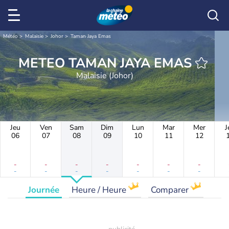
Météo
Malaisie
Johor
Taman Jaya Emas
METEO TAMAN JAYA EMAS
Malaisie (Johor)
Jeu
Ven
Sam
Dim
Lun
Mar
Mer
J
06
07
08
09
10
11
12
-
-
-
-
-
-
-
-
-
-
-
-
-
-
Journée
Heure / Heure
Comparer