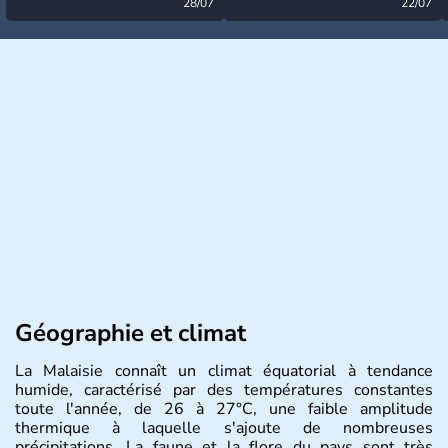
désormais levée
28/07
très calme à ce stade ?
22/07
Géographie et climat
La Malaisie connaît un climat équatorial à tendance
humide, caractérisé par des températures constantes
toute l'année, de 26 à 27°C, une faible amplitude
thermique à laquelle s'ajoute de nombreuses
précipitations. La faune et la flore du pays sont très