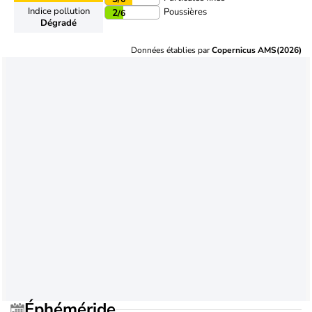
Indice pollution
Poussières
2
/6
Dégradé
Données établies par
Copernicus AMS(2026)
Éphéméride