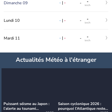
-
-
|
-
Dimanche 09
-
km/h
-
-
|
-
Lundi 10
-
km/h
-
-
|
-
Mardi 11
-
km/h
Actualités Météo à l'étranger
Puissant séisme au Japon :
Saison cyclonique 2026 :
l’alerte au tsunami
pourquoi l’Atlantique reste