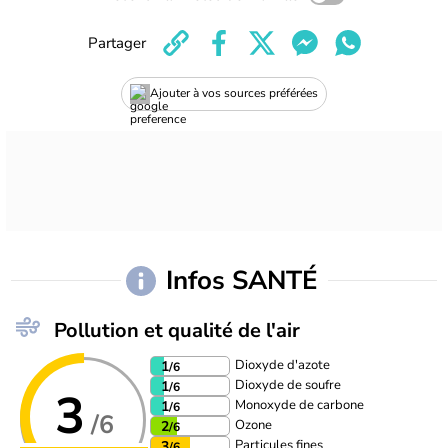
Partager
Ajouter à vos sources préférées
Infos SANTÉ
Pollution et qualité de l'air
Dioxyde d'azote
1
/6
Dioxyde de soufre
1
/6
3
Monoxyde de carbone
1
/6
/6
Ozone
2
/6
Particules fines
3
/6