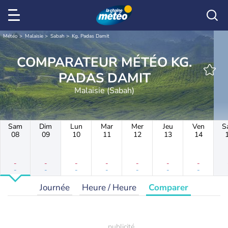
Météo
Malaisie
Sabah
Kg. Padas Damit
COMPARATEUR MÉTÉO KG.
PADAS DAMIT
Malaisie (Sabah)
Sam
Dim
Lun
Mar
Mer
Jeu
Ven
S
08
09
10
11
12
13
14
-
-
-
-
-
-
-
-
-
-
-
-
-
-
Journée
Heure / Heure
Comparer