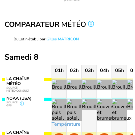
COMPARATEUR
MÉTÉO
Bulletin établi par
Gilles MATRICON
Samedi 8
01h
02h
03h
04h
05h
0
LA CHAÎNE
MÉTÉO
SOURCE
METEO CONSULT
NOAA (USA)
SOURCE
GFS
Température
LA CHAÎNE