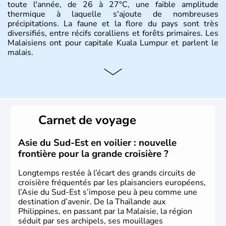
toute l'année, de 26 à 27°C, une faible amplitude
thermique à laquelle s'ajoute de nombreuses
précipitations. La faune et la flore du pays sont très
diversifiés, entre récifs coralliens et forêts primaires. Les
Malaisiens ont pour capitale Kuala Lumpur et parlent le
malais.
Histoire et administration
Situé à 200 km au Nord de l'Equateur, la Malaisie est l'un
des pays les plus importants d'Asiedu Sud-Est. Deux
parties bien distinctes (Occidentale et Orientale)
Carnet de voyage
constituent son territoire. C'est l'un des « tigres » de la
région, passant en quelques années de « pays en voie de
développement » à « pays développé », riche de ses 27
Asie du Sud-Est en voilier : nouvelle
millions d'habitants. La religion dominante est l'Islam.
frontière pour la grande croisière ?
Longtemps restée à l’écart des grands circuits de
croisière fréquentés par les plaisanciers européens,
l’Asie du Sud-Est s’impose peu à peu comme une
destination d’avenir. De la Thaïlande aux
Philippines, en passant par la Malaisie, la région
séduit par ses archipels, ses mouillages