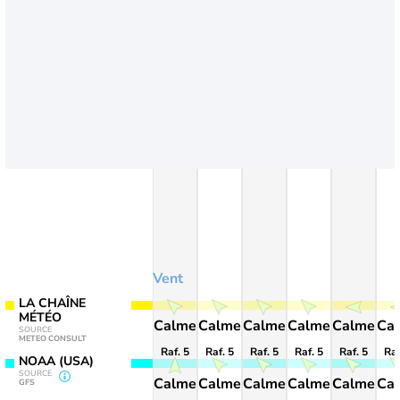
Vent
LA CHAÎNE
MÉTÉO
Calme
Calme
Calme
Calme
Calme
Ca
SOURCE
METEO CONSULT
Raf. 5
Raf. 5
Raf. 5
Raf. 5
Raf. 5
Raf
NOAA (USA)
SOURCE
Calme
Calme
Calme
Calme
Calme
Ca
GFS