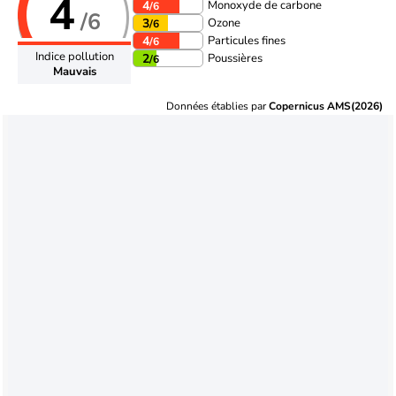
4
Monoxyde de carbone
4
/6
/6
Ozone
3
/6
Particules fines
4
/6
Indice pollution
Poussières
2
/6
Mauvais
Données établies par
Copernicus AMS(2026)