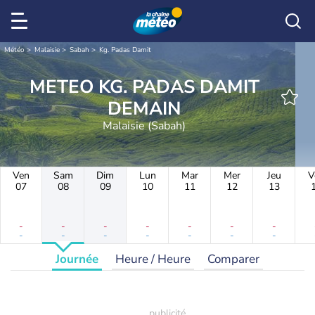
Météo
Malaisie
Sabah
Kg. Padas Damit
METEO KG. PADAS DAMIT
DEMAIN
Malaisie (Sabah)
Ven
Sam
Dim
Lun
Mar
Mer
Jeu
V
07
08
09
10
11
12
13
-
-
-
-
-
-
-
-
-
-
-
-
-
-
Journée
Heure / Heure
Comparer