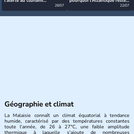
l’alerte au tsunami
pourquoi l’Atlantique reste
désormais levée
28/07
très calme à ce stade ?
22/07
Géographie et climat
La Malaisie connaît un climat équatorial à tendance
humide, caractérisé par des températures constantes
toute l'année, de 26 à 27°C, une faible amplitude
thermique à laquelle s'ajoute de nombreuses