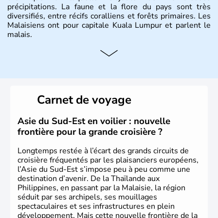
précipitations. La faune et la flore du pays sont très
diversifiés, entre récifs coralliens et forêts primaires. Les
Malaisiens ont pour capitale Kuala Lumpur et parlent le
malais.
Histoire et administration
Situé à 200 km au Nord de l'Equateur, la Malaisie est l'un
des pays les plus importants d'Asiedu Sud-Est. Deux
parties bien distinctes (Occidentale et Orientale)
Carnet de voyage
constituent son territoire. C'est l'un des « tigres » de la
région, passant en quelques années de « pays en voie de
développement » à « pays développé », riche de ses 27
Asie du Sud-Est en voilier : nouvelle
millions d'habitants. La religion dominante est l'Islam.
frontière pour la grande croisière ?
Longtemps restée à l’écart des grands circuits de
croisière fréquentés par les plaisanciers européens,
l’Asie du Sud-Est s’impose peu à peu comme une
destination d’avenir. De la Thaïlande aux
Philippines, en passant par la Malaisie, la région
séduit par ses archipels, ses mouillages
spectaculaires et ses infrastructures en plein
développement. Mais cette nouvelle frontière de la