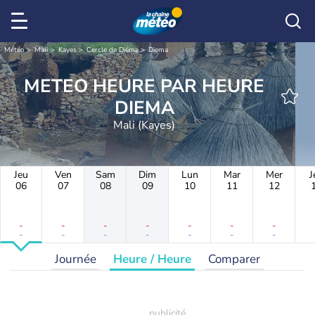
Météo
Mali
Kayes
Cercle de Diéma
Diema
METEO HEURE PAR HEURE
DIEMA
Mali (Kayes)
Jeu
Ven
Sam
Dim
Lun
Mar
Mer
J
06
07
08
09
10
11
12
-
-
-
-
-
-
-
-
-
-
-
-
-
-
Journée
Heure / Heure
Comparer