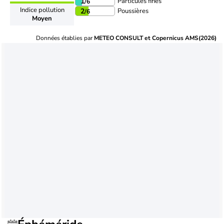
Particules fines
1
/6
Indice pollution
Poussières
2
/6
Moyen
Données établies par
METEO CONSULT et Copernicus AMS(2026)