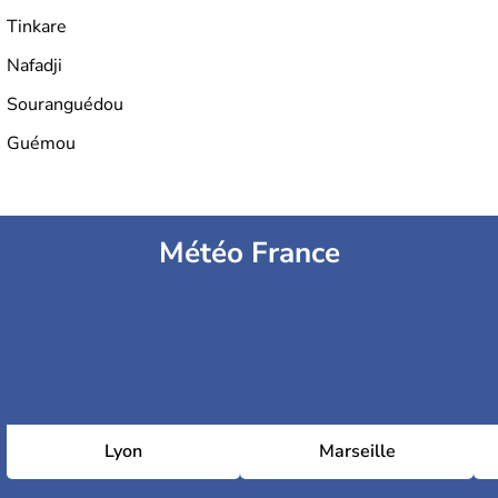
Tinkare
Nafadji
Souranguédou
Guémou
Météo France
Lyon
Marseille