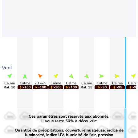
Vent
Calme
Calme
20
Calme
Calme
Calme
Calme
Calme
Calm
km/h
Raf. 10
>100
>100
>100
>100
Raf. 15
>90
>95
>9
Ces paramètres sont réservés aux abonnés.
50%
50%
50%
50%
50%
50%
50%
50%
50%
Il vous reste 50% à découvrir:
Quantité de précipitations, couverture nuageuse, indice de
30%
30%
30%
30%
30%
30%
30%
30%
30%
luminosité, indice UV, humidité de l'air, pression