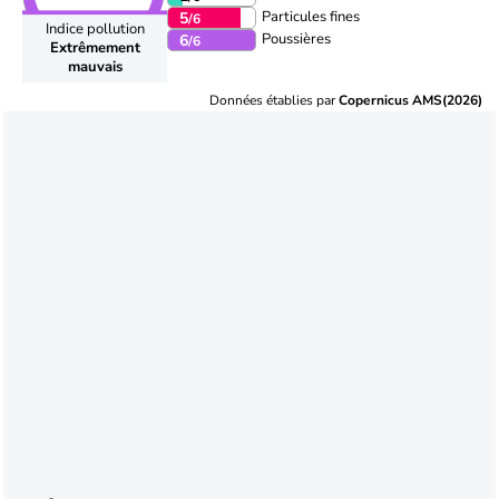
Particules fines
5
/6
Indice pollution
Poussières
6
/6
Extrêmement
mauvais
Données établies par
Copernicus AMS(2026)