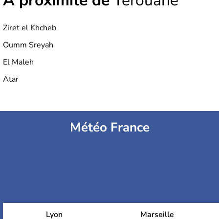
À proximité de
Terouane
Ziret el Khcheb
Oumm Sreyah
El Maleh
Atar
Météo France
Lyon
Marseille