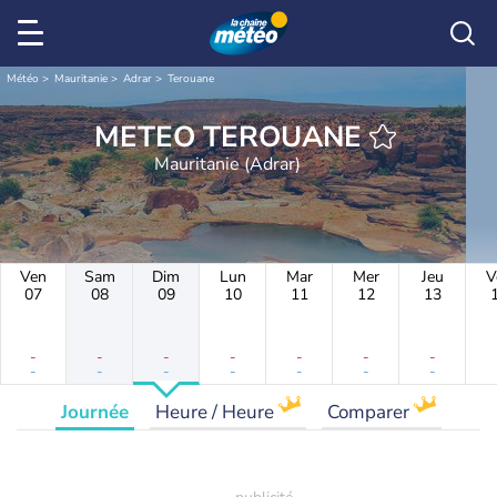
Météo
Mauritanie
Adrar
Terouane
METEO TEROUANE
Mauritanie (Adrar)
Ven
Sam
Dim
Lun
Mar
Mer
Jeu
V
07
08
09
10
11
12
13
-
-
-
-
-
-
-
-
-
-
-
-
-
-
Journée
Heure / Heure
Comparer