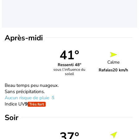
Après-midi
41°
Calme
Ressenti 48°
sous l’influence du
Rafales
20 km/h
soleil
Beau temps peu nuageux.
Sans précipitations.
Aucun risque de pluie
Indice UV
9
Très fort
Soir
37°