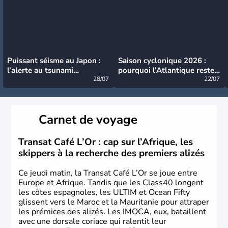
Puissant séisme au Japon :
Saison cyclonique 2026 :
l’alerte au tsunami
pourquoi l’Atlantique reste
désormais levée
28/07
très calme à ce stade ?
22/07
Carnet de voyage
Transat Café L’Or : cap sur l’Afrique, les
skippers à la recherche des premiers alizés
Ce jeudi matin, la Transat Café L’Or se joue entre
Europe et Afrique. Tandis que les Class40 longent
les côtes espagnoles, les ULTIM et Ocean Fifty
glissent vers le Maroc et la Mauritanie pour attraper
les prémices des alizés. Les IMOCA, eux, bataillent
avec une dorsale coriace qui ralentit leur