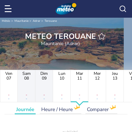
Météo
Mauritanie
Adrar
Terouane
METEO TEROUANE
Mauritanie (Adrar)
Ven
Sam
Dim
Lun
Mar
Mer
Jeu
V
07
08
09
10
11
12
13
-
-
-
-
-
-
-
-
-
-
-
-
-
-
Journée
Heure / Heure
Comparer