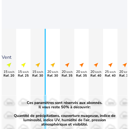
Vent
15
15
15
20
20
20
20
25
20
km/h
km/h
km/h
km/h
km/h
km/h
km/h
km/h
km/
Raf. 20
Raf. 25
Raf. 30
Raf. 30
Raf. 35
Raf. 35
Raf. 40
Raf. 40
Raf. 3
Ces paramètres sont réservés aux abonnés.
50%
50%
50%
50%
50%
50%
50%
50%
50%
Il vous reste 50% à découvrir:
Quantité de précipitations, couverture nuageuse, indice de
30%
30%
30%
30%
30%
30%
30%
30%
30%
luminosité, indice UV, humidité de l'air, pression
atmosphérique et visibilité.