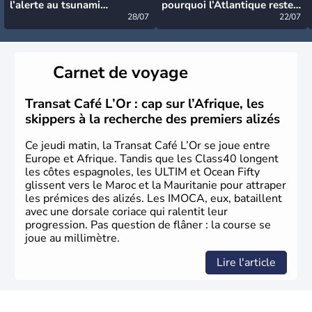
l’alerte au tsunami
pourquoi l’Atlantique reste
désormais levée
28/07
très calme à ce stade ?
22/07
Carnet de voyage
Transat Café L’Or : cap sur l’Afrique, les
skippers à la recherche des premiers alizés
Ce jeudi matin, la Transat Café L’Or se joue entre
Europe et Afrique. Tandis que les Class40 longent
les côtes espagnoles, les ULTIM et Ocean Fifty
glissent vers le Maroc et la Mauritanie pour attraper
les prémices des alizés. Les IMOCA, eux, bataillent
avec une dorsale coriace qui ralentit leur
progression. Pas question de flâner : la course se
joue au millimètre.
Lire l'article