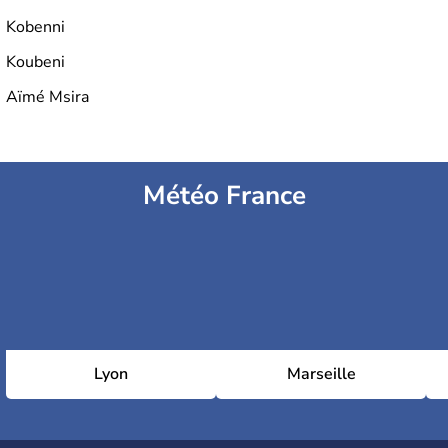
Kobenni
Koubeni
Aïmé Msira
Météo France
Lyon
Marseille