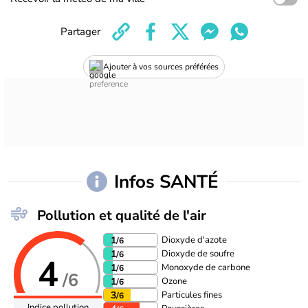
Partager
Ajouter à vos sources préférées
Infos SANTÉ
Pollution et qualité de l'air
Dioxyde d'azote
1
/6
Dioxyde de soufre
1
/6
4
Monoxyde de carbone
1
/6
/6
Ozone
1
/6
Particules fines
3
/6
Indice pollution