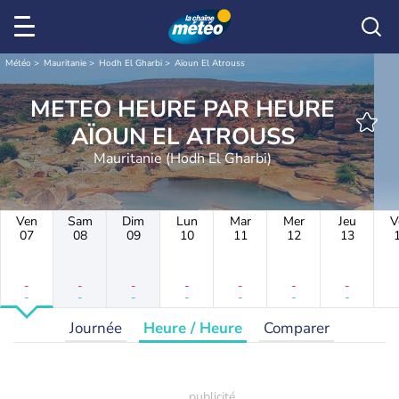
Météo
Mauritanie
Hodh El Gharbi
Aïoun El Atrouss
METEO HEURE PAR HEURE
AÏOUN EL ATROUSS
Mauritanie (Hodh El Gharbi)
Ven
Sam
Dim
Lun
Mar
Mer
Jeu
V
07
08
09
10
11
12
13
-
-
-
-
-
-
-
-
-
-
-
-
-
-
Journée
Heure / Heure
Comparer