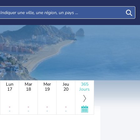
Lun
Mar
Mer
Jeu
365
17
18
19
20
Jours
-
-
-
-
-
-
-
-