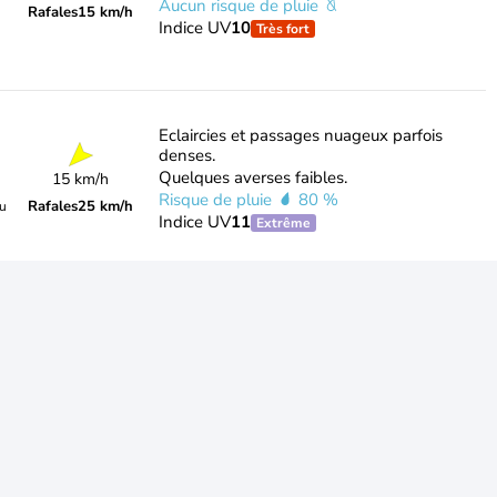
Aucun risque de pluie
Rafales
15 km/h
Indice UV
10
Très fort
Eclaircies et passages nuageux parfois
denses.
Quelques averses faibles.
15 km/h
Risque de pluie
80 %
Rafales
25 km/h
du
Indice UV
11
Extrême