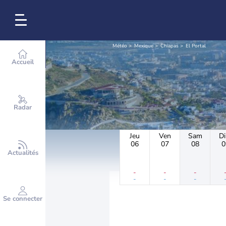
Météo
Mexique
Chiapas
El Portal
Accueil
Radar
Jeu
Ven
Sam
D
06
07
08
0
Actualités
-
-
-
-
-
-
Se connecter