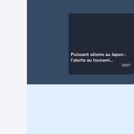
Puissant séisme au Japon :
l’alerte au tsunami
désormais levée
28/07