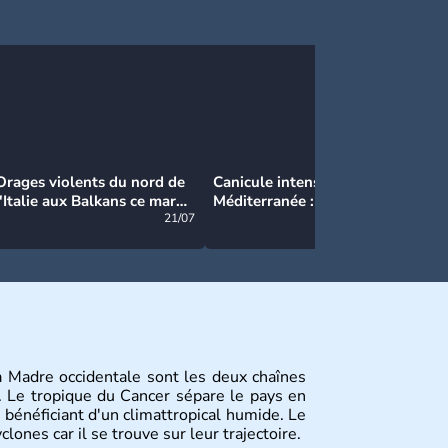
Orages violents du nord de
Canicule intense en
Ca
l'Italie aux Balkans ce mardi
Méditerranée : près de 50°C
Ma
: grosse grêle, violentes
21/07
et des incendies hors de
21/07
rafales et pluies intenses
contrôle en Espagne
ra Madre occidentale sont les deux chaînes
 Le tropique du Cancer sépare le pays en
 bénéficiant d'un climattropical humide. Le
nes car il se trouve sur leur trajectoire.