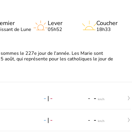
emier
Lever
Coucher
oissant de Lune
05h52
18h33
sommes le 227e jour de l'année. Les Marie sont
5 août, qui représente pour les catholiques le jour de
-
|
-
-
-
km/h
-
|
-
-
-
km/h