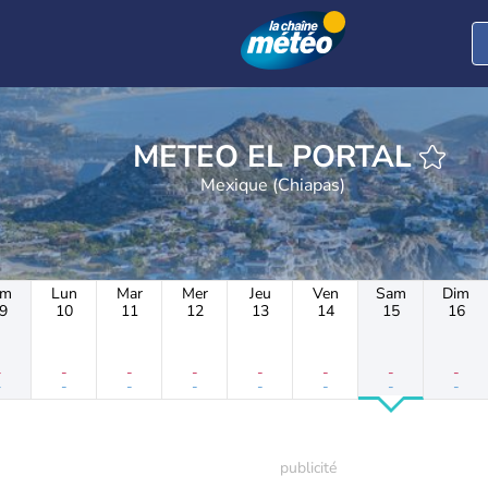
METEO EL PORTAL
Mexique (Chiapas)
im
Lun
Mar
Mer
Jeu
Ven
Sam
Dim
9
10
11
12
13
14
15
16
-
-
-
-
-
-
-
-
-
-
-
-
-
-
-
-