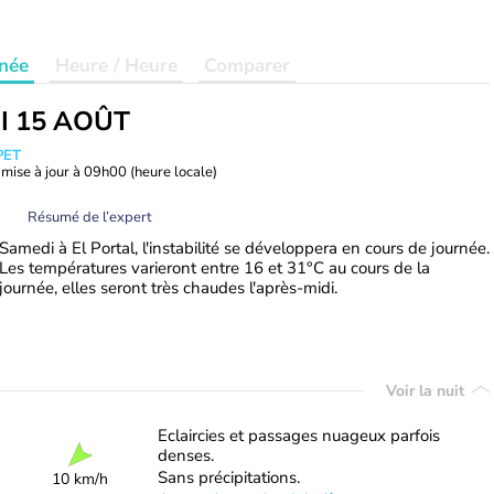
née
Heure / Heure
Comparer
I 15 AOÛT
PET
mise à jour à
09h00
(heure locale)
Résumé de l’expert
Samedi à El Portal, l'instabilité se développera en cours de journée.
Les températures varieront entre 16 et 31°C au cours de la
journée, elles seront très chaudes l'après-midi.
Voir la nuit
Eclaircies et passages nuageux parfois
denses.
Sans précipitations.
10 km/h