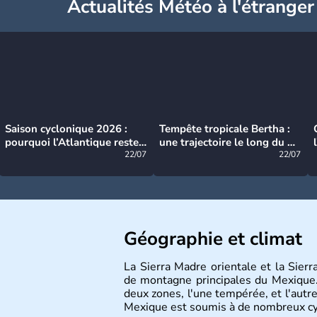
Actualités Météo à l'étranger
Saison cyclonique 2026 :
Tempête tropicale Bertha :
pourquoi l’Atlantique reste
une trajectoire le long du du
très calme à ce stade ?
22/07
littoral américain
22/07
Géographie et climat
La Sierra Madre orientale et la Sier
de montagne principales du Mexique.
deux zones, l'une tempérée, et l'autre
Mexique est soumis à de nombreux cyclo