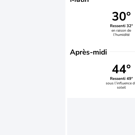
30°
Ressenti 32°
en raison de
l'humidité
Après-midi
44°
Ressenti 49°
sous l’influence 
soleil