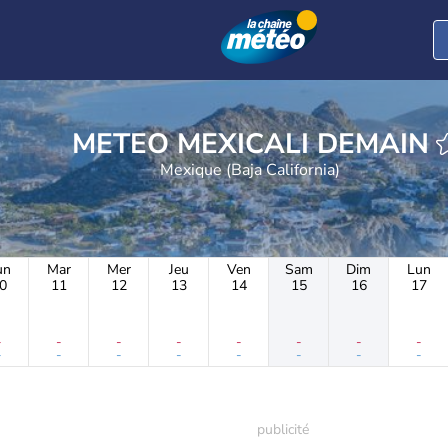
METEO MEXICALI DEMAIN
Mexique (Baja California)
un
Mar
Mer
Jeu
Ven
Sam
Dim
Lun
0
11
12
13
14
15
16
17
-
-
-
-
-
-
-
-
-
-
-
-
-
-
-
-