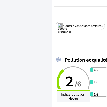
Ajouter à vos sources préférées
Pollution et qualité
1
/6
2
/6
1
/6
Indice pollution
1
/6
Moyen