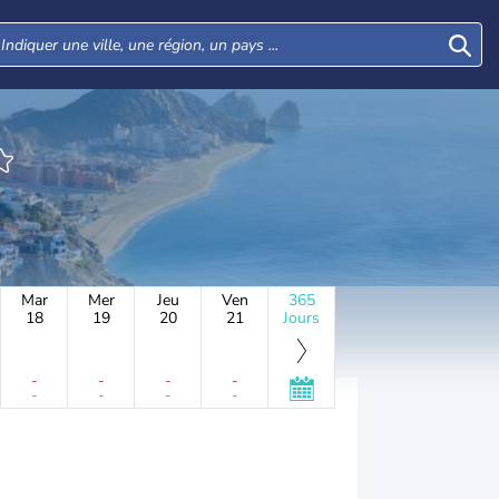
Mar
Mer
Jeu
Ven
365
18
19
20
21
Jours
-
-
-
-
-
-
-
-