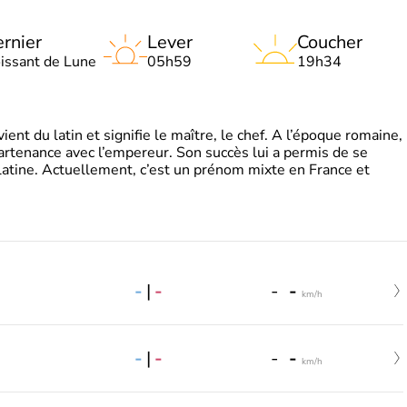
rnier
Lever
Coucher
oissant de Lune
05h59
19h34
t du latin et signifie le maître, le chef. A l’époque romaine,
partenance avec l’empereur. Son succès lui a permis de se
latine. Actuellement, c’est un prénom mixte en France et
-
|
-
-
-
km/h
-
|
-
-
-
km/h