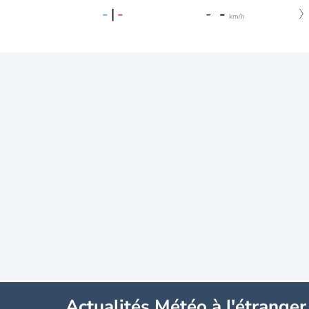
-
|
-
-
-
km/h
Actualités Météo à l'étranger