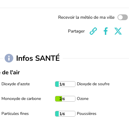
Recevoir la météo de ma ville
Partager
Infos SANTÉ
 de l'air
Dioxyde d'azote
Dioxyde de soufre
1
/6
Monoxyde de carbone
Ozone
2
/6
Particules fines
Poussières
1
/6