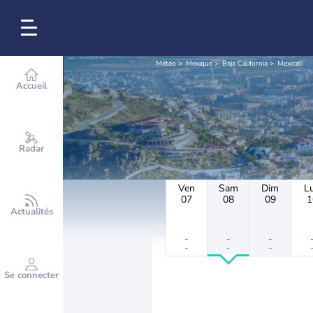
Météo
Mexique
Baja California
Mexicali
Accueil
Radar
Ven
Sam
Dim
L
07
08
09
1
Actualités
-
-
-
-
-
-
Se connecter