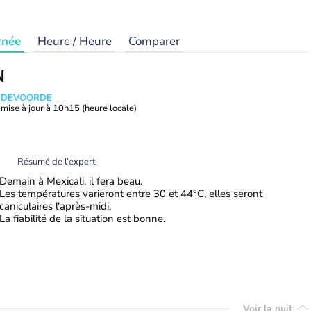
rnée
Heure / Heure
Comparer
N
ANDEVOORDE
mise à jour à
10h15
(heure locale)
Résumé de l’expert
Demain à Mexicali, il fera beau.
Les températures varieront entre 30 et 44°C, elles seront
caniculaires l'après-midi.
La fiabilité de la situation est bonne.
Voir la nuit