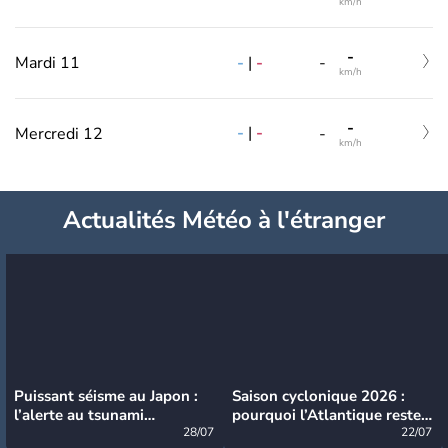
km/h
-
-
|
-
Mardi 11
-
km/h
-
-
|
-
Mercredi 12
-
km/h
Actualités Météo à l'étranger
Puissant séisme au Japon :
Saison cyclonique 2026 :
l’alerte au tsunami
pourquoi l’Atlantique reste
désormais levée
28/07
très calme à ce stade ?
22/07