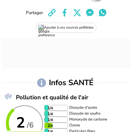
Partager
Ajouter à vos sources préférées
Infos SANTÉ
Pollution et qualité de l'air
Dioxyde d'azote
1
/6
Dioxyde de soufre
1
/6
2
Monoxyde de carbone
1
/6
/6
Ozone
2
/6
Particules fines
1
/6