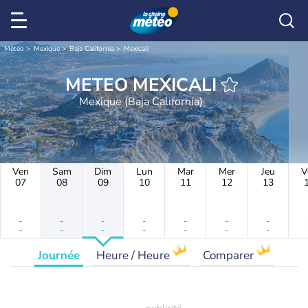
Météo
Mexique
Baja California
Mexicali
METEO MEXICALI
Mexique (Baja California)
Ven
Sam
Dim
Lun
Mar
Mer
Jeu
V
07
08
09
10
11
12
13
-
-
-
-
-
-
-
-
-
-
-
-
-
-
Journée
Heure / Heure
Comparer