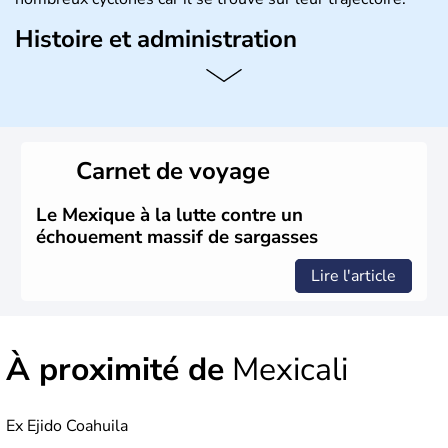
Histoire et administration
Bordé au Sud par le Guatemala et le Belize, le Mexique
est aujourd'hui la douzième puissance mondiale. Sa
capitale est Mexico. Pétrole et gaz dont partie des
ressources naturelles propres au Mexique. Le secteur
tertiaire représente près de 70% du Produit Intérieur
Carnet de voyage
Brut.
Le Mexique à la lutte contre un
échouement massif de sargasses
Lire l'article
À proximité de
Mexicali
Ex Ejido Coahuila