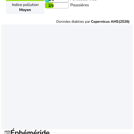
Indice pollution
Poussières
2
/6
Moyen
Données établies par
Copernicus AMS(2026)
Éphéméride