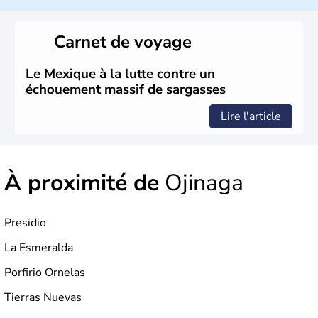
capitale est Mexico. Pétrole et gaz dont partie des
ressources naturelles propres au Mexique. Le secteur
tertiaire représente près de 70% du Produit Intérieur
Carnet de voyage
Brut.
Le Mexique à la lutte contre un
échouement massif de sargasses
Lire l'article
À proximité de
Ojinaga
Presidio
La Esmeralda
Porfirio Ornelas
Tierras Nuevas