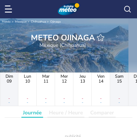
Météo
Mexique
Chihuahua
Ojinaga
METEO OJINAGA
Mexique (Chihuahua)
Dim
Lun
Mar
Mer
Jeu
Ven
Sam
D
09
10
11
12
13
14
15
-
-
-
-
-
-
-
-
-
-
-
-
-
-
Journée
Heure / Heure
Comparer