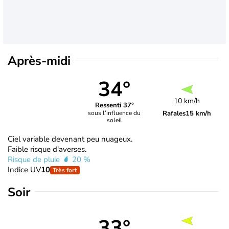
Après-midi
34°
10 km/h
Ressenti 37°
Rafales
15 km/h
sous l’influence du
soleil
Ciel variable devenant peu nuageux.
Faible risque d'averses.
Risque de pluie
20 %
Indice UV
10
Très fort
Soir
33°